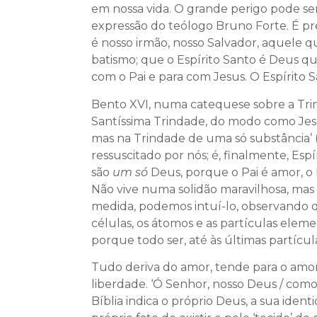
em nossa vida. O grande perigo pode se
expressão do teólogo Bruno Forte. É prec
é nosso irmão, nosso Salvador, aquele qu
batismo; que o Espírito Santo é Deus q
com o Pai e para com Jesus. O Espírito 
Bento XVI, numa catequese sobre a Trind
Santíssima Trindade, do modo como Jesu
mas na Trindade de uma só substância’ 
ressuscitado por nós; é, finalmente, Esp
são
um só
Deus, porque o Pai é amor, o 
Não vive numa solidão maravilhosa, mas
medida, podemos intuí-lo, observando que
células, os átomos e as partículas elem
porque todo ser, até às últimas partícul
Tudo deriva do amor, tende para o amor
liberdade. ‘Ó Senhor, nosso Deus / como
Bíblia indica o próprio Deus, a sua iden