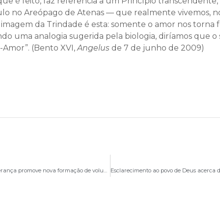
e que é feito, faz referência a um Princípio transcendente,
Paulo no Areópago de Atenas — que realmente vivemos, no
à imagem da Trindade é esta: somente o amor nos torna f
ndo uma analogia sugerida pela biologia, diríamos que 
-Amor”. (Bento XVI,
Angelus
de 7 de junho de 2009)
Acolhimento e reconciliação pós-aborto: Projeto Esperança promove nova formação de voluntários em Brasília