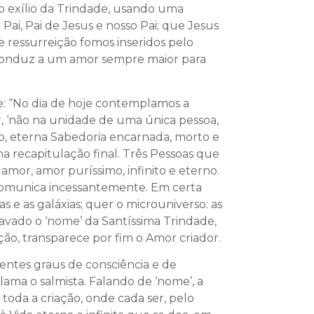
o exílio da Trindade, usando uma
Pai, Pai de Jesus e nosso Pai; que Jesus
e ressurreição fomos inseridos pelo
s conduz a um amor sempre maior para
le: “No dia de hoje contemplamos a
, ‘não na unidade de uma única pessoa,
nito, eterna Sabedoria encarnada, morto e
na recapitulação final. Três Pessoas que
amor, amor puríssimo, infinito e eterno.
 comunica incessantemente. Em certa
s e as galáxias; quer o microuniverso: as
ravado o ‘nome’ da Santíssima Trindade,
ção, transparece por fim o Amor criador.
entes graus de consciência e de
lama o salmista. Falando de ‘nome’, a
 toda a criação, onde cada ser, pelo