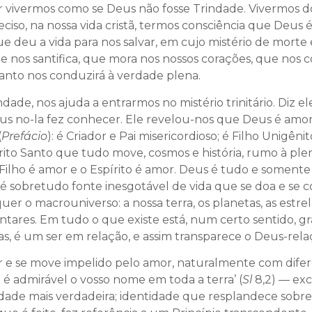
r vivermos como se Deus não fosse Trindade. Vivermos d
iso, na nossa vida cristã, termos consciência que Deus é 
e deu a vida para nos salvar, em cujo mistério de morte 
ue nos santifica, que mora nos nossos corações, que no
Santo nos conduzirá à verdade plena.
ade, nos ajuda a entrarmos no mistério trinitário. Diz e
s no-la fez conhecer. Ele revelou-nos que Deus é amor
(
Prefácio
): é Criador e Pai misericordioso; é Filho Unigê
írito Santo que tudo move, cosmos e história, rumo à ple
Filho é amor e o Espírito é amor. Deus é tudo e somente 
 é sobretudo fonte inesgotável de vida que se doa e se
r o macrouniverso: a nossa terra, os planetas, as estrela
entares. Em tudo o que existe está, num certo sentido, g
as, é um ser em relação, e assim transparece o Deus-rela
 e se move impelido pelo amor, naturalmente com difer
 é admirável o vosso nome em toda a terra’ (
Sl
8,2) — exc
tidade mais verdadeira; identidade que resplandece sobre