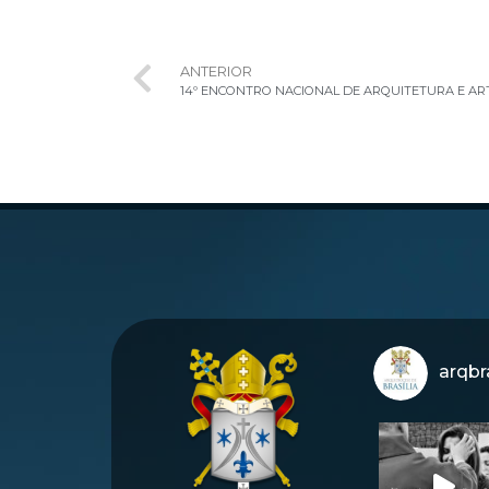
ANTERIOR
arqbra