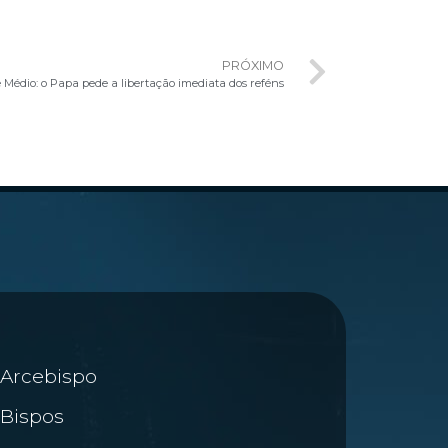
PRÓXIMO
e Médio: o Papa pede a libertação imediata dos reféns
Arcebispo
Bispos