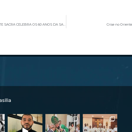
14º ENCONTRO NACIONAL DE ARQUITETURA E ARTE SACRA CELEBRA OS 60 ANOS DA SACROSANCTUM CONCILIUM
Crise no Orient
silia