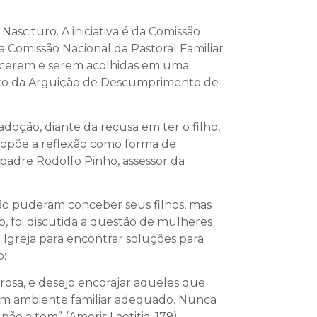
ascituro. A iniciativa é da Comissão
a Comissão Nacional da Pastoral Familiar
nascerem e serem acolhidas em uma
ento da Arguição de Descumprimento de
doção, diante da recusa em ter o filho,
 propõe a reflexão como forma de
padre Rodolfo Pinho, assessor da
ão puderam conceber seus filhos, mas
o, foi discutida a questão de mulheres
a Igreja para encontrar soluções para
o:
osa, e desejo encorajar aqueles que
 um ambiente familiar adequado. Nunca
o a tem” (Amoris Laetitia, 179).