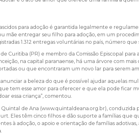
scidos para adoção é garantida legalmente e regulament
ou mãe entregar seu filho para adoção, em um procedimen
istradas 1.312 entregas voluntárias no país, número que 
 de Curitiba (PR) e membro da Comissão Episcopal para a
ceição, na capital paranaense, há uma árvore com mais 
bortadas ou que encontraram um novo lar para serem am
anunciar a beleza do que é possível ajudar aquelas mu
e tem esse amor para oferecer e que ela pode ficar mui
doar essa criança”, comentou.
il Quintal de Ana (www.quintaldeana.org.br), conduzida 
ourt. Eles têm cinco filhos e dão suporte a famílias que 
es à adoção, o apoio e orientação de famílias adotivas,
.