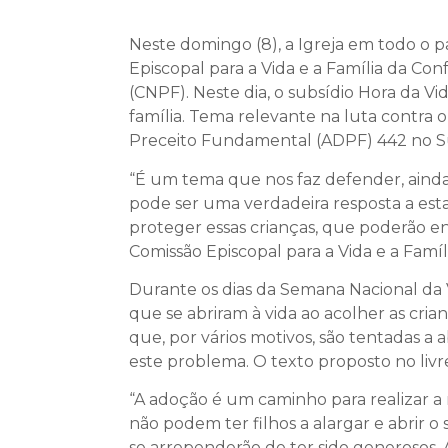
Neste domingo (8), a Igreja em todo o pa
Episcopal para a Vida e a Família da Con
(CNPF). Neste dia, o subsídio Hora da V
família. Tema relevante na luta contr
Preceito Fundamental (ADPF) 442 no S
“É um tema que nos faz defender, ainda 
pode ser uma verdadeira resposta a esta 
proteger essas crianças, que poderão e
Comissão Episcopal para a Vida e a Famíl
Durante os dias da Semana Nacional da 
que se abriram à vida ao acolher as cri
que, por vários motivos, são tentadas a 
este problema. O texto proposto no livr
“A adoção é um caminho para realizar a
não podem ter filhos a alargar e abrir
se arrependerão de ter sido generosos. 