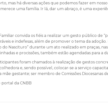
orto, mas há diversas ações que podemos fazer em nosso c
 merece uma família. Ir lá, dar um abraço, é uma experiê
amiliar convida os fiéis a realizar um gesto público de “
eráveis e indefesas, além de promover o tema da adoção. 
 do Nascituro” durante um ato realizado em praças, nas I
aminhadas e procissões, também estão agendadas para a da
rticipantes foram chamados à realização de gestos concre
olhedora e, sendo possível, colocar-se a serviço capaci
da mãe gestante; ser membro de Comissões Diocesanas de 
 portal da CNBB