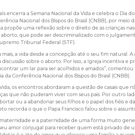
ís encerra a Semana Nacional da Vida e celebra o Dia do N
ferência Nacional dos Bispos do Brasil (CNBB), por meio d
ida propõe uma reflexão sobre o direito de as crianças 
a o aborto, que pode ser descriminalizado com o julgam
upremo Tribunal Federal (STF).
mais, a vida desde a concepção até o seu fim natural. A a
discussão sobre o aborto. Por isso, a Igreja incentiva e
ncontrar um lar para ser acolhidos e amados”, comentou 
ia da Conferência Nacional dos Bispos do Brasil (CNBB).
Vida, os encontros abordaram a questão de casais que n
anças que não puderam viver com seus pais. Por outro lad
abortar ou a abandonar seus filhos e o papel dos fiéis e d
eto recorda o que o Papa Francisco falou sobre o assunt
 maternidade e a paternidade de uma forma muito gener
 o seu amor conjugal para receber quem está privado de
Adotar é o ato de amor que oferece uma família a quem nã