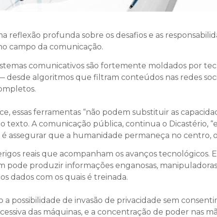
ma reflexão profunda sobre os desafios e as responsabil
al no campo da comunicação.
stemas comunicativos são fortemente moldados por tecn
esde algoritmos que filtram conteúdos nas redes sociais 
completos.
nce, essas ferramentas “não podem substituir as capac
a o texto. A comunicação pública, continua o Dicastério
 é assegurar que a humanidade permaneça no centro, or
gos reais que acompanham os avanços tecnológicos. Embor
m pode produzir informações enganosas, manipuladoras e
os dados com os quais é treinada.
 a possibilidade de invasão de privacidade sem consent
xcessiva das máquinas, e a concentração de poder nas m