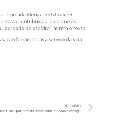
a e a chamada
Media and Artificial
a nossa contribuição, para que as
iberdade de espírito”, afirma o texto.
ejam ferramentas a serviço da vida
PRÓXIMO
14º Muticom reúne comunicadores de todo o Brasil para refletir sobre comunicação e ecologia integral