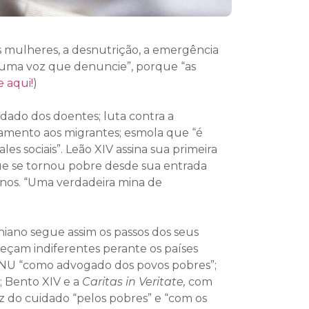
s mulheres, a desnutrição, a emergência
 “uma voz que denuncie”, porque “as
e aqui!
)
idado dos doentes; luta contra a
hamento aos migrantes; esmola que “é
les sociais”. Leão XIV assina sua primeira
ue se tornou pobre desde sua entrada
anos. “Uma verdadeira mina de
niano segue assim os passos dos seus
çam indiferentes perante os países
ONU “como advogado dos povos pobres”;
; Bento XIV e a
Caritas in Veritate,
com
fez do cuidado “pelos pobres” e “com os