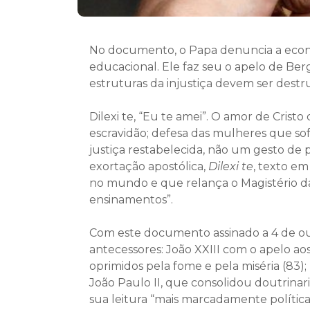
No documento, o Papa denuncia a econom
educacional. Ele faz seu o apelo de Ber
estruturas da injustiça devem ser destru
Dilexi te, “Eu te amei”. O amor de Cris
escravidão; defesa das mulheres que so
justiça restabelecida, não um gesto de pa
exortação apostólica,
Dilexi te
, texto e
no mundo e que relança o Magistério da
ensinamentos”.
Com este documento assinado a 4 de outu
antecessores: João XXIII com o apelo aos
oprimidos pela fome e pela miséria (83);
João Paulo II, que consolidou doutrinar
sua leitura “mais marcadamente política”