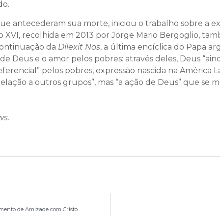
do.
que antecederam sua morte, iniciou o trabalho sobre a e
o XVI, recolhida em 2013 por Jorge Mario Bergoglio, ta
continuação da
Dilexit Nos
, a última encíclica do Papa a
 de Deus e o amor pelos pobres: através deles, Deus “aind
ferencial” pelos pobres, expressão nascida na América La
elação a outros grupos”, mas “a ação de Deus” que se 
ws.
imento de Amizade com Cristo