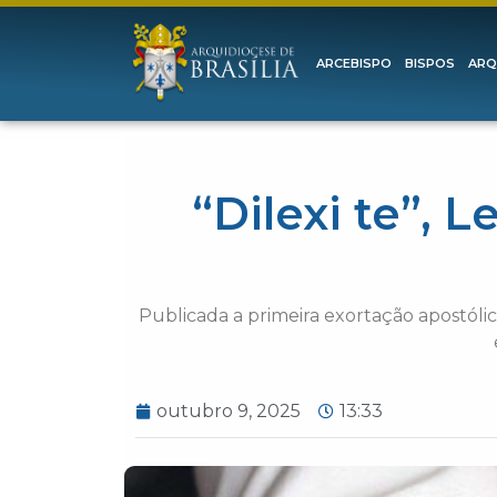
ARCEBISPO
BISPOS
ARQ
“Dilexi te”, 
Publicada a primeira exortação apostólic
outubro 9, 2025
13:33