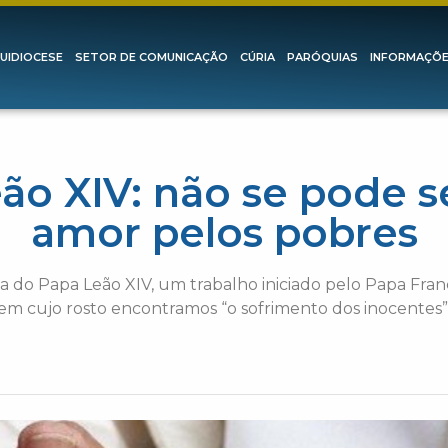
UIDIOCESE
SETOR DE COMUNICAÇÃO
CÚRIA
PARÓQUIAS
INFORMAÇÕ
Leão XIV: não se pode s
amor pelos pobres
a do Papa Leão XIV, um trabalho iniciado pelo Papa Fran
em cujo rosto encontramos “o sofrimento dos inocentes”