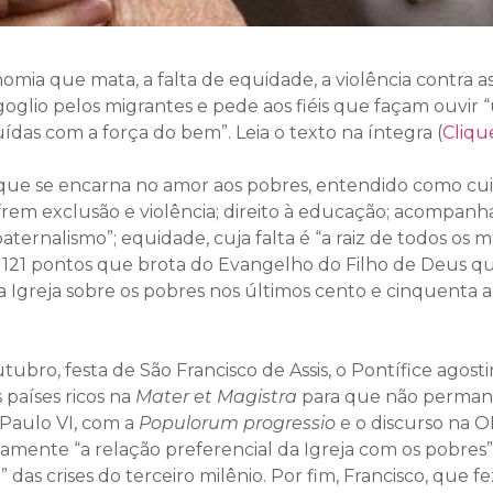
ia que mata, a falta de equidade, a violência contra a
goglio pelos migrantes e pede aos fiéis que façam ouvir
ídas com a força do bem”. Leia o texto na íntegra (
Cliqu
to que se encarna no amor aos pobres, entendido como cu
frem exclusão e violência; direito à educação; acompan
ternalismo”; equidade, cuja falta é “a raiz de todos os ma
m 121 pontos que brota do Evangelho do Filho de Deus q
 Igreja sobre os pobres nos últimos cento e cinquenta 
bro, festa de São Francisco de Assis, o Pontífice agosti
 países ricos na
Mater et Magistra
para que não permane
 Paulo VI, com a
Populorum progressio
e o discurso na 
iamente “a relação preferencial da Igreja com os pobres”
 das crises do terceiro milênio. Por fim, Francisco, que 