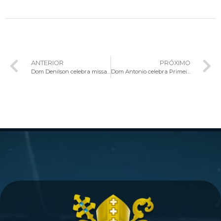
ANTERIOR
PRÓXIMO
Dom Denilson celebra missa na Paróquia Maria Imaculada, no Guará II
Dom Antonio celebra Primeira Eucaristia e Crisma na Catedral de Brasília