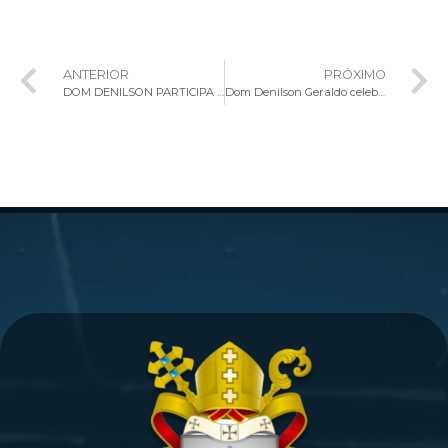
ANTERIOR
PRÓXIMO
DOM DENILSON PARTICIPA DE NOVENA DOS 60 ANOS DA PARÓQUIA NOSSA SENHORA CONSOLATA, NA ASA NORTE
Dom Denilson Geraldo celebra Crisma na Paróquia Nossa Senhora da Paz, na Ceilândia Norte.