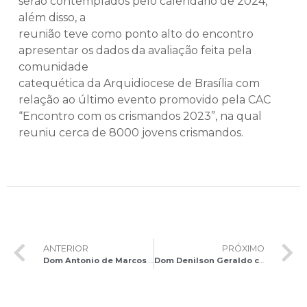
serão contemplados pelo calendário de 2024,
além disso, a
reunião teve como ponto alto do encontro
apresentar os dados da avaliação feita pela
comunidade
catequética da Arquidiocese de Brasília com
relação ao último evento promovido pela CAC
“Encontro com os crismandos 2023”, na qual
reuniu cerca de 8000 jovens crismandos.
ANTERIOR
PRÓXIMO
Dom Antonio de Marcos preside Sacramento da Crisma na Paróquia Nossa Senhora Aparecida
Dom Denilson Geraldo celebra a Santa Missa no Santuário da Mãe e Rainha Três Vezes Admirável de Schoenstatt