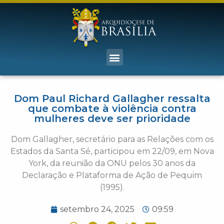
Dom Paul Richard Gallagher ressalta
que combate à violência contra
mulheres deve ser prioridade
Dom Gallagher, secretário para as Relações com os
Estados da Santa Sé, participou em 22/09, em Nova
York, da reunião da ONU pelos 30 anos da
Declaração e Plataforma de Ação de Pequim
(1995).
setembro 24, 2025
09:59