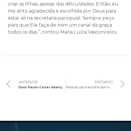
criar as filhas, apesar das dificuldades. Então, eu
me sinto agradecida e escolhida por Deus para
estar ali na secretaria paroquial. Sempre peço
para que Ele faça de mim um canal da graça
todos os dias.”, contou Maria Luíza Vasconcelos.
ANTERIOR
PRÓXIMO
Dom Paulo Cezar abençoa novos estúdios de Comunicação da Arquidiocese
Votação para escolha dos membros do Conselho Tutelar do Distrito Federal