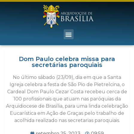
Dom Paulo celebra missa para
secretárias paroquiais
No último sábado (23/09), dia em que a Santa
Igreja celebra a festa de São Pio de Pietrelcina, o
Cardeal Dom Paulo Cezar Costa recebeu cerca de
100 profissionais que atuam nas paróquias da
Arquidiocese de Brasília, para uma linda celebração
Eucarística em Ação de Graças pelo trabalho de
acolhida realizado nas secretarias paroquiais.
setembro 25, 2023
09:59