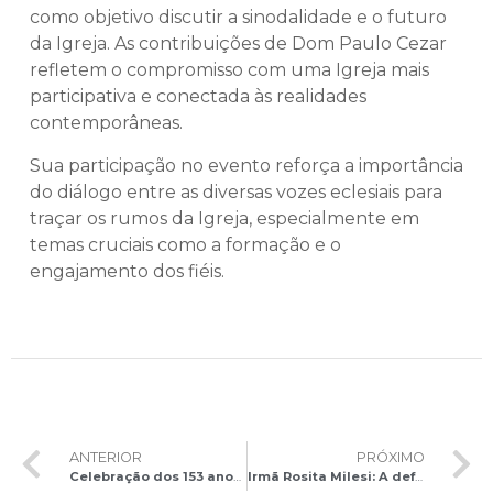
como objetivo discutir a sinodalidade e o futuro
da Igreja. As contribuições de Dom Paulo Cezar
refletem o compromisso com uma Igreja mais
participativa e conectada às realidades
contemporâneas.
Sua participação no evento reforça a importância
do diálogo entre as diversas vozes eclesiais para
traçar os rumos da Igreja, especialmente em
temas cruciais como a formação e o
engajamento dos fiéis​.
ANTERIOR
PRÓXIMO
Celebração dos 153 anos do Apostolado da Oração na Paróquia Sagrado Coração de Jesus e Nossa Senhora das Mercês
Irmã Rosita Milesi: A defensora dos refugiados que recebeu o Prêmio Nansen da ONU