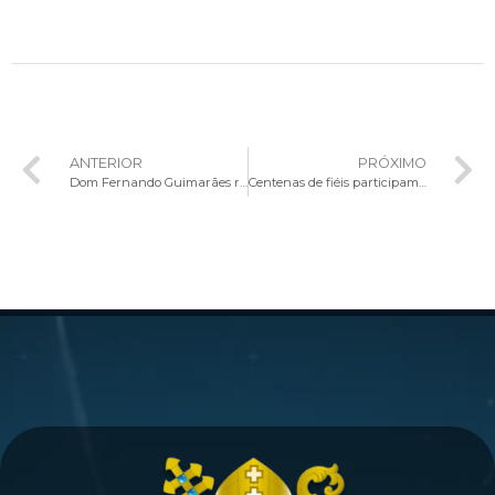
ANTERIOR
PRÓXIMO
Dom Fernando Guimarães realiza palestra Inspiradora sobre Santa Teresinha no Encontro do Apostolado da Oração
Centenas de fiéis participam da 17ª Marcha pela Vida, em Brasília