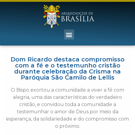
Dom Ricardo destaca compromisso
com a fé e o testemunho cristão
durante celebração da Crisma na
Paróquia São Camilo de Lellis
O Bispo exortou a comunidade a viver a fé com
alegria, uma das características do verdadeiro
cristão, e convidou toda a comunidade a
testemunhar o amor de Deus por meio da
esperança, da solidariedade e do compromisso com
o próximo.