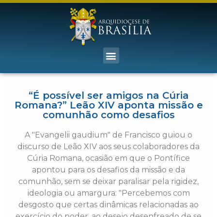
“É possível ser amigos na Cúria
Romana?” Leão XIV aponta missão e
comunhão como desafios
A "Evangelii gaudium" de Francisco guiou o
discurso de Leão XIV aos seus colaboradores da
Cúria Romana, ocasião em que o Pontífice
apontou para os desafios da missão e da
comunhão, sem se deixar paralisar pela rigidez,
ideologia ou amargura: "Percebemos com
desgosto que certas dinâmicas relacionadas ao
exercício do poder, ao desejo desenfreado de se