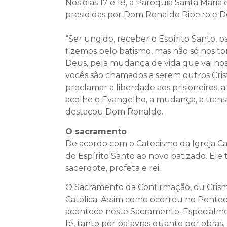
Nos dias 17 e 18, a Paróquia Santa Mari
presididas por Dom Ronaldo Ribeiro e D
“Ser ungido, receber o Espírito Santo, p
fizemos pelo batismo, mas não só nos t
Deus, pela mudança de vida que vai nos 
vocês são chamados a serem outros Cristo
proclamar a liberdade aos prisioneiros,
acolhe o Evangelho, a mudança, a transf
destacou Dom Ronaldo.
O sacramento
De acordo com o Catecismo da Igreja Ca
do Espírito Santo ao novo batizado. Ele t
sacerdote, profeta e rei.
O Sacramento da Confirmação, ou Crisma,
Católica. Assim como ocorreu no Pentec
acontece neste Sacramento. Especialment
fé, tanto por palavras quanto por obras.