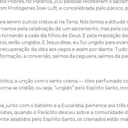
a dos Pobres, no Paranoá, 200 pessoas receberam o sacra
om Protógenes Jose Luft, e concelebrada pelo pároco, p
ara serem outros cristos aí na Terra. Nós temos a atitude
ornamos pela celebração de um sacramento, mas pela con
tornando a cada dia filhos de Deus. E pela imposição da
s, serão ungidos. E Jesus disse, eu fui ungido para evan
 a recuperação da vista aos cegos e assim por diante. Tu
ormação, a conversão, saímos da cegueira, saímos da par
tólica, a unção com o santo crisma — óleo perfumado co
orna-se cristão, ou seja, “ungido” pelo Espírito Santo, i
 junto com o batismo e a Eucaristia, pertence aos três sa
ostes, quando o Paráclito desceu sobre a comunidade do
e assistidos pelo Espírito Santo, os crismados estão mai