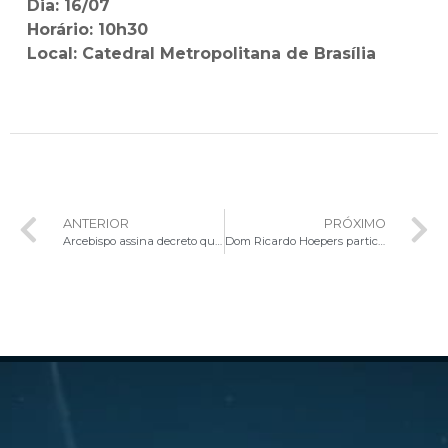
Dia: 16/07
Horário: 10h30
Local: Catedral Metropolitana de Brasília
ANTERIOR
PRÓXIMO
Arcebispo assina decreto que regulamenta plano de cargos e salários da Arquidiocese de Brasília
Dom Ricardo Hoepers participou de Sessão Especial do Senado em homenagem aos 50 anos da Renovação Carismática Católica do Distrito Federal.