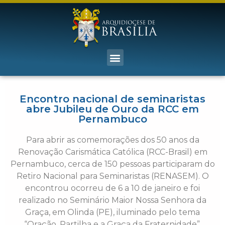
Encontro nacional de seminaristas
abre Jubileu de Ouro da RCC em
Pernambuco
Para abrir as comemorações dos 50 anos da
Renovação Carismática Católica (RCC-Brasil) em
Pernambuco, cerca de 150 pessoas participaram do
Retiro Nacional para Seminaristas (RENASEM). O
encontrou ocorreu de 6 a 10 de janeiro e foi
realizado no Seminário Maior Nossa Senhora da
Graça, em Olinda (PE), iluminado pelo tema
“Oração, Partilha e a Graça da Fraternidade”.