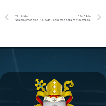
ANTERIOR
PRÓXIMO
Nos próximos dias 14 e 15 de dezembro acontece em todo o país a Coleta Nacional da Campanha para a Evangelização
Comissão para os Ministérios Ordenados apresenta live de lançamento do tríduo preparatório para o Jubileu 2025