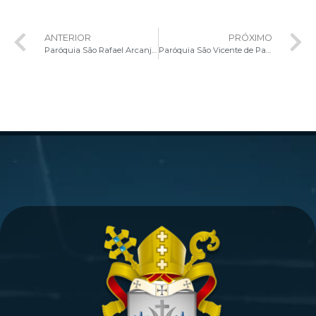
ANTERIOR
PRÓXIMO
Paróquia São Rafael Arcanjo completa dois anos de criação
Paróquia São Vicente de Paulo, em Planaltina, tem 75 novos crismados