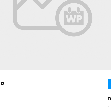
io
D
-