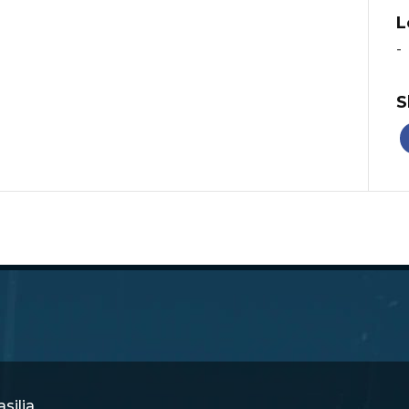
L
-
S
silia