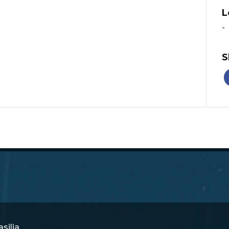
L
-
S
silia