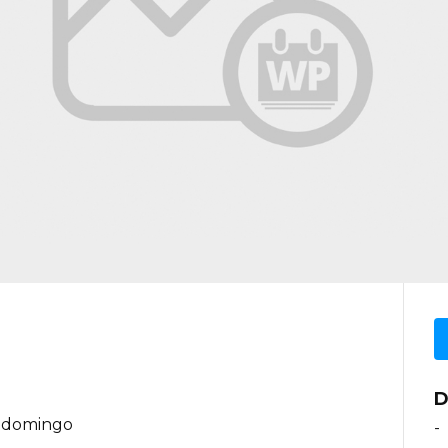
D
a, domingo
-