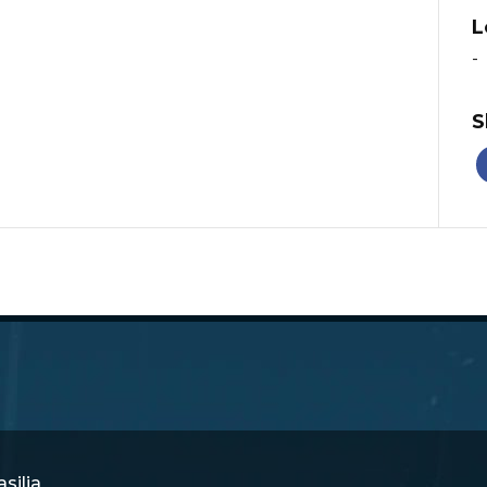
L
-
S
silia