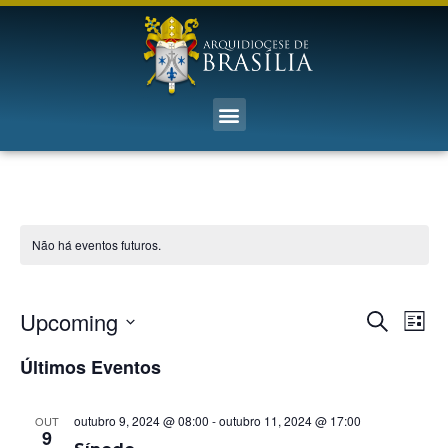
Não há eventos futuros.
Pesq
Na
Upcoming
Procurar 
List
Selecione
d
e
a
Últimos Eventos
data.
vi
nave
Ev
outubro 9, 2024 @ 08:00
-
outubro 11, 2024 @ 17:00
OUT
de
9