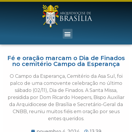
Fé e oração marcam o Dia de Finados
no cemitério Campo da Esperança
O Campo da Esperança, Cemitério da Asa Sul, foi
palco de uma comovente celebração no último
sábado (02/11), Dia de Finados. A Santa Missa,
presidida por Dom Ricardo Hoepers, Bispo Auxiliar
da Arquidiocese de Brasília e Secretário-Geral da
CNBB, reuniu muitos fiéis em oração por seus
entes queridos.
novembro 4, 2024
13:39