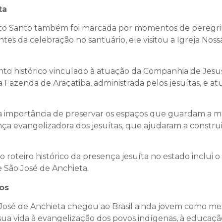
ta
ito Santo também foi marcada por momentos de peregri
Antes da celebração no santuário, ele visitou a Igreja No
o histórico vinculado à atuação da Companhia de Jesus
tiga Fazenda de Araçatiba, administrada pelos jesuítas, 
 a importância de preservar os espaços que guardam a me
a evangelizadora dos jesuítas, que ajudaram a construir 
roteiro histórico da presença jesuíta no estado inclui o 
 São José de Anchieta.
os
ão José de Anchieta chegou ao Brasil ainda jovem como 
a vida à evangelização dos povos indígenas, à educaçã