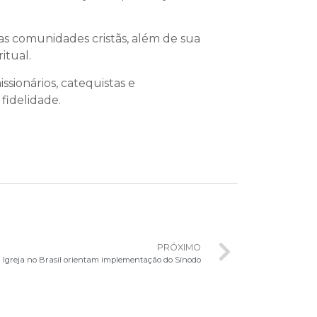
ras comunidades cristãs, além de sua
itual.
sionários, catequistas e
fidelidade.
PRÓXIMO
a Igreja no Brasil orientam implementação do Sínodo