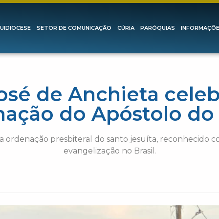
UIDIOCESE
SETOR DE COMUNICAÇÃO
CÚRIA
PARÓQUIAS
INFORMAÇÕ
osé de Anchieta cele
ação do Apóstolo do 
 ordenação presbiteral do santo jesuíta, reconhecido 
evangelização no Brasil.