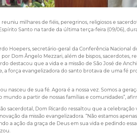
reuniu milhares de fiéis, peregrinos, religiosos e sacerd
o Espírito Santo na tarde da última terça-feira (09/06), 
rdo Hoepers, secretário-geral da Conferência Nacional dos
 por Dom Ângelo Mezzari, além de bispos, sacerdotes, rel
ardo destacou que a vida e a missão de São José de Anc
ele, a força evangelizadora do santo brotava de uma fé p
zou nasceu de sua fé. Agora é a nossa vez. Somos a gera
o mundo a partir de nossas famílias e comunidades”, afi
ão sacerdotal, Dom Ricardo ressaltou que a celebração
renovação da missão evangelizadora. “Não estamos ape
do a ação da graça de Deus em sua vida e pedindo essa 
izou.