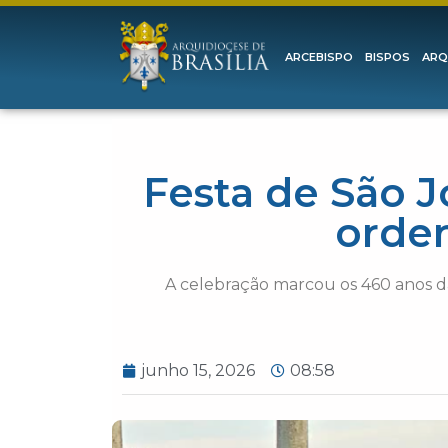
ARCEBISPO
BISPOS
ARQ
Festa de São J
orden
A celebração marcou os 460 anos da
junho 15, 2026
08:58