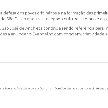
na defesa dos povos originários e na formação das primei
e São Paulo e seu vasto legado cultural, literário e espir
São José de Anchieta continua sendo referência para mis
ões a anunciar o Evangelho com coragem, criatividade e 
Papa Leão XIV nomeia Maria Montserrat Alvarado para liderar o Dicastério para a Comunicação
Dom Joel destaca que novas diretrizes d