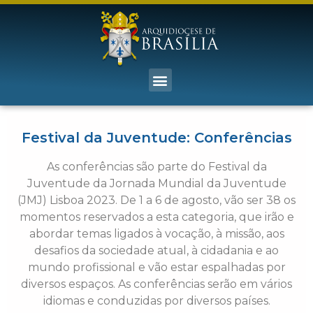
Festival da Juventude: Conferências
As conferências são parte do Festival da
Juventude da Jornada Mundial da Juventude
(JMJ) Lisboa 2023. De 1 a 6 de agosto, vão ser 38 os
momentos reservados a esta categoria, que irão e
abordar temas ligados à vocação, à missão, aos
desafios da sociedade atual, à cidadania e ao
mundo profissional e vão estar espalhadas por
diversos espaços. As conferências serão em vários
idiomas e conduzidas por diversos países.