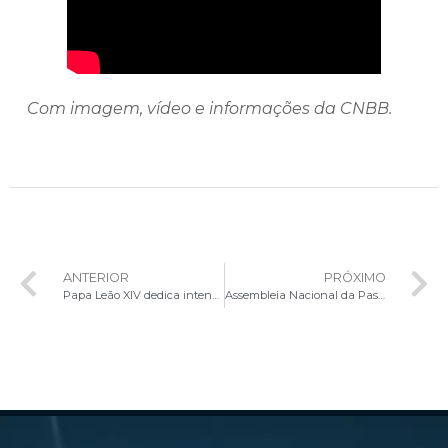
Com imagem, vídeo e informações da CNBB.
ANTERIOR
PRÓXIMO
Papa Leão XIV dedica intenção de oração de julho ao respeito pela vida humana
Assembleia Nacional da Pastoral Familiar destaca missão evangelizadora das famílias e celebra marcos do Magistério da Igreja