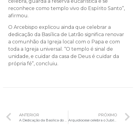
celebra, guarda a reserva eucarística e se
reconhece como templo vivo do Espírito Santo”,
afirmou.
O Arcebispo explicou ainda que celebrar a
dedicação da Basílica de Latrão significa renovar
a comunhão da Igreja local com o Papa e com
toda a Igreja universal. “O templo é sinal de
unidade, e cuidar da casa de Deus é cuidar da
própria fé”, concluiu.
ANTERIOR
PRÓXIMO
A Dedicação da Basílica do Latrão
Arquidiocese celebra o Jubileu das Comunicações na Catedral Metropolitana Nossa Senhora Aparecida