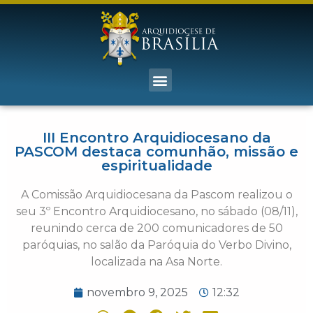
III Encontro Arquidiocesano da
PASCOM destaca comunhão, missão e
espiritualidade
A Comissão Arquidiocesana da Pascom realizou o
seu 3º Encontro Arquidiocesano, no sábado (08/11),
reunindo cerca de 200 comunicadores de 50
paróquias, no salão da Paróquia do Verbo Divino,
localizada na Asa Norte.
novembro 9, 2025
12:32