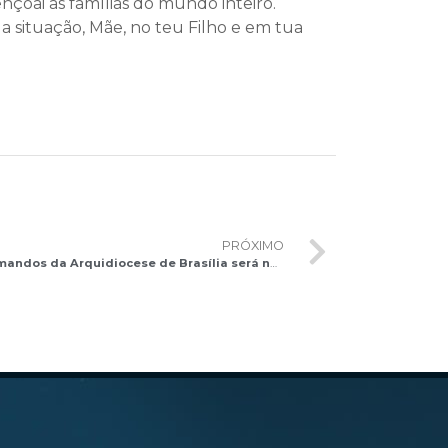
nçoai as famílias do mundo inteiro.
a situação, Mãe, no teu Filho e em tua
PRÓXIMO
Encontro do Arcebispo com os crismandos da Arquidiocese de Brasília será neste domingo