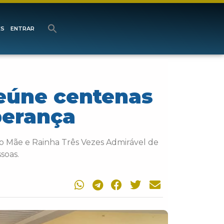
ES
ENTRAR
reúne centenas
perança
io Mãe e Rainha Três Vezes Admirável de
soas.