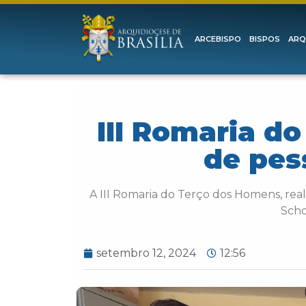
ARCEBISPO
BISPOS
ARQ
III Romaria d
de pes
A III Romaria do Terço dos Homens, rea
Scho
setembro 12, 2024
12:56