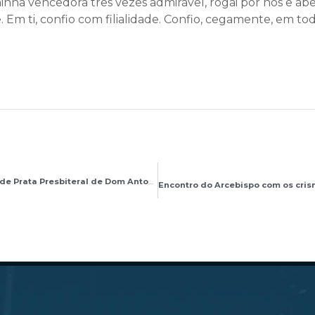
nha vencedora três vezes admirável, rogai por nós e abe
m ti, confio com filialidade. Confio, cegamente, em tod
Celebração em Ação de Graças pelo Jubileu de Prata Presbiteral de Dom Antonio de Marcos