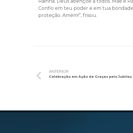
Rainha. Deus abençoe a todos. Mãe e Rai
Confio em teu poder e em tua bondade. E
proteção. Amém!”, frisou.
ANTERIOR