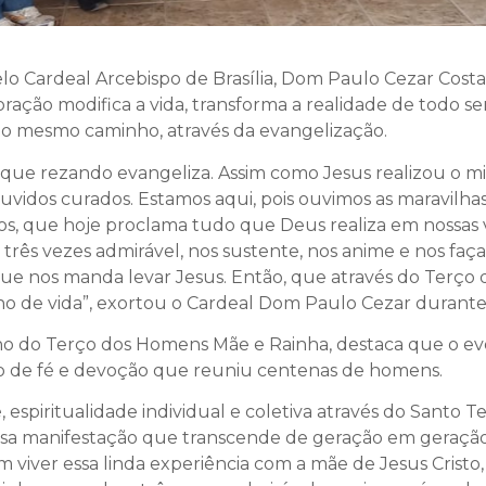
pelo Cardeal Arcebispo de Brasília, Dom Paulo Cezar Cos
ração modifica a vida, transforma a realidade de todo se
lo mesmo caminho, através da evangelização.
ue rezando evangeliza. Assim como Jesus realizou o mi
ouvidos curados. Estamos aqui, pois ouvimos as maravilh
ios, que hoje proclama tudo que Deus realiza em nossas 
 três vezes admirável, nos sustente, nos anime e nos faça
 que nos manda levar Jesus. Então, que através do Terç
 de vida”, exortou o Cardeal Dom Paulo Cezar durante 
o do Terço dos Homens Mãe e Rainha, destaca que o even
 de fé e devoção que reuniu centenas de homens.
, espiritualidade individual e coletiva através do Santo
a manifestação que transcende de geração em geração,
viver essa linda experiência com a mãe de Jesus Cristo