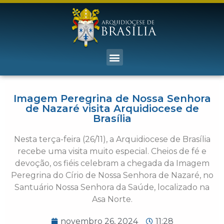
Imagem Peregrina de Nossa Senhora
de Nazaré visita Arquidiocese de
Brasília
Nesta terça-feira (26/11), a Arquidiocese de Brasília
recebe uma visita muito especial. Cheios de fé e
devoção, os fiéis celebram a chegada da Imagem
Peregrina do Círio de Nossa Senhora de Nazaré, no
Santuário Nossa Senhora da Saúde, localizado na
Asa Norte.
novembro 26, 2024
11:28