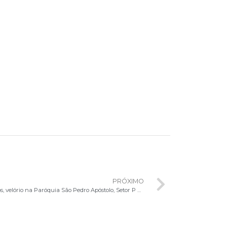
PRÓXIMO
Falecimento do Pe. Paulo Gonzaga Barros, velório na Paróquia São Pedro Apóstolo, Setor P Sul