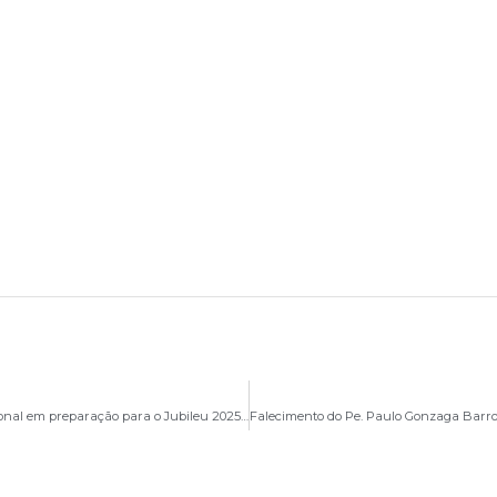
Arquidiocese de Brasília participa de Encontro Nacional em preparação para o Jubileu 2025, em Roma