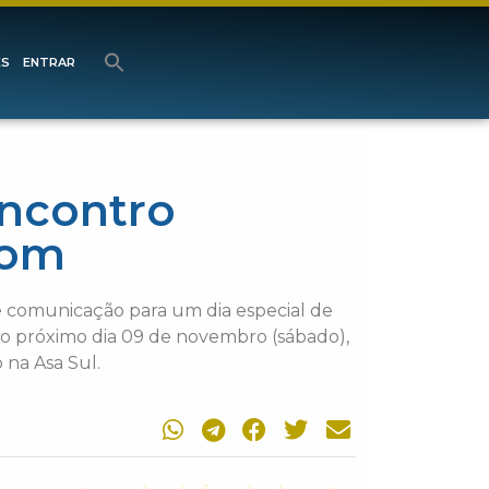
ES
ENTRAR
Encontro
com
e comunicação para um dia especial de
 no próximo dia 09 de novembro (sábado),
 na Asa Sul.