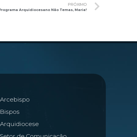
PRÓXIMO
o Programa Arquidiocesano Não Temas, Maria!
Arcebispo
Bispos
Arquidiocese
Setor de Comunicação