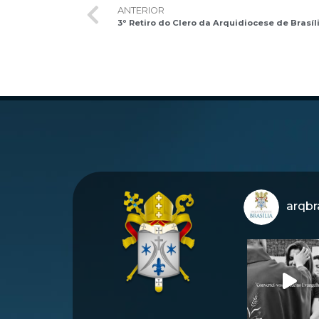
ANTERIOR
arqbra