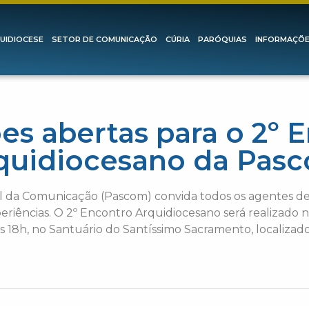
UIDIOCESE
SETOR DE COMUNICAÇÃO
CÚRIA
PARÓQUIAS
INFORMAÇÕ
ões abertas para o 2º 
quidiocesano da Pas
l da Comunicação (Pascom) convida todos os agentes d
periências. O 2º Encontro Arquidiocesano será realizado
s 18h, no Santuário do Santíssimo Sacramento, localizado