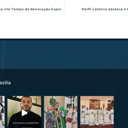
3º Retiro do Clero da Arquidiocese de Brasília: Um Tempo de Renovação Espiritual
Perfil Católico destaca 
silia