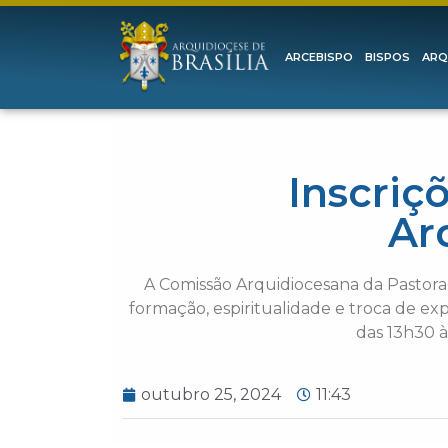
ARCEBISPO
BISPOS
ARQ
Inscriç
Ar
A Comissão Arquidiocesana da Pastora
formação, espiritualidade e troca de ex
das 13h30 à
outubro 25, 2024
11:43