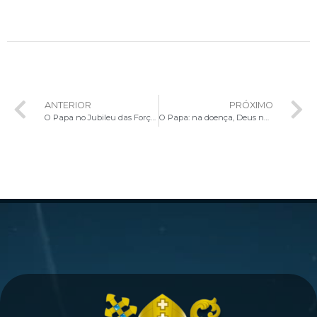
ANTERIOR
PRÓXIMO
O Papa no Jubileu das Forças Armadas, Polícia e Segurança: o bem pode vencer
O Papa: na doença, Deus não nos deixa sozinhos. Francisco chega de surpresa à Praça