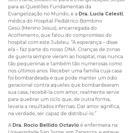
para as Questões Fundamentais da
Evangelização no Mundo, e a
Dra. Lucia Celesti
,
médica do Hospital Pediátrico
Bambino
Gesù
(Menino Jesus), encarregada do
Acolhimento, que falou do compromisso do
hospital com este Jubileu. “A esperança – disse
ela – faz parte do nosso DNA. Crianças de zonas
de guerra sempre vieram ao hospital, mas nunca
tão pequeninas e também tão numerosas como
nos últimos anos. Receber uma família cuja casa
foi bombardeada e que pode manter um ódio
geracional contra aqueles que bombardearam
sua casa, recebê-la com amor, realmente serve
para quebrar um ciclo que, de outra forma,
levaria a resultados infernais. Dar amor significa,
na verdade, ser capaz de distribuí-lo.”
A
Dra. Rocìo Bellido Octavio
é enfermeira na
Universidade San Jorge, em Zaragoza, e esteve