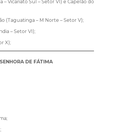
 – Vicariato Sul – Setor VI) e Capelão do
o (Taguatinga – M Norte – Setor V);
dia – Setor VI);
r X);
 SENHORA DE FÁTIMA
ma;
;