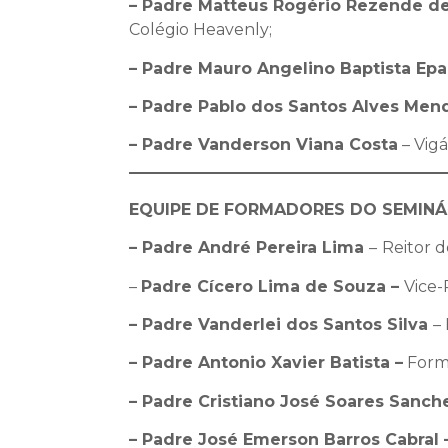
– Padre Matteus Rogério Rezende d
Colégio Heavenly;
– Padre
Mauro Angelino Baptista Ep
– Padre
Pablo dos Santos Alves Men
– Padre
Vanderson Viana Costa
– Vigá
EQUIPE DE FORMADORES DO SEMINÁR
– Padre André Pereira Lima
–
Reitor d
–
Padre Cícero Lima de Souza –
Vice-
– Padre Vanderlei dos Santos Silva
–
– Padre Antonio Xavier Batista –
Forma
– Padre Cristiano José Soares Sanch
– Padre José Emerson Barros Cabral 