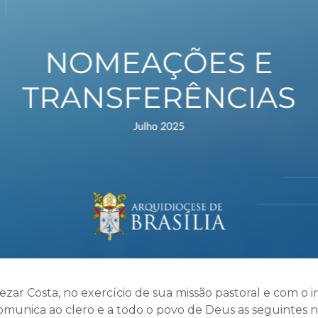
ezar Costa, no exercício de sua missão pastoral e com o 
, comunica ao clero e a todo o povo de Deus as seguintes