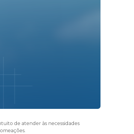
intuito de atender às necessidades
 nomeações.