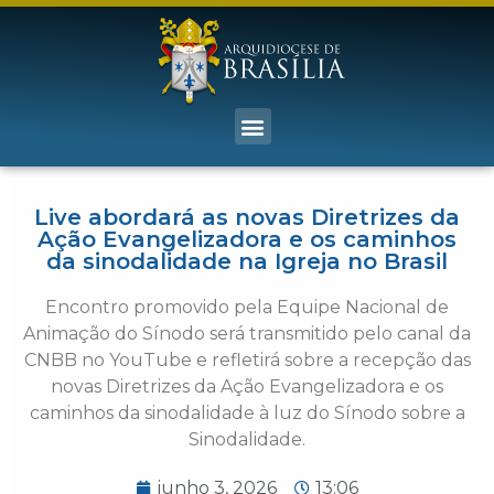
Live abordará as novas Diretrizes da
Ação Evangelizadora e os caminhos
da sinodalidade na Igreja no Brasil
Encontro promovido pela Equipe Nacional de
Animação do Sínodo será transmitido pelo canal da
CNBB no YouTube e refletirá sobre a recepção das
novas Diretrizes da Ação Evangelizadora e os
caminhos da sinodalidade à luz do Sínodo sobre a
Sinodalidade.
junho 3, 2026
13:06