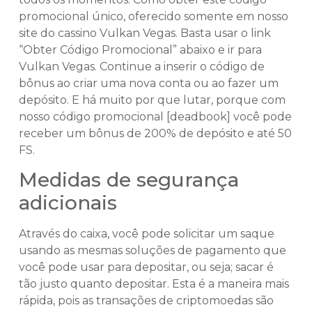
promocional único, oferecido somente em nosso
site do cassino Vulkan Vegas. Basta usar o link
“Obter Código Promocional” abaixo e ir para
Vulkan Vegas. Continue a inserir o código de
bônus ao criar uma nova conta ou ao fazer um
depósito. E há muito por que lutar, porque com
nosso código promocional [deadbook] você pode
receber um bônus de 200% de depósito e até 50
FS.
Medidas de segurança
adicionais
Através do caixa, você pode solicitar um saque
usando as mesmas soluções de pagamento que
você pode usar para depositar, ou seja; sacar é
tão justo quanto depositar. Esta é a maneira mais
rápida, pois as transações de criptomoedas são