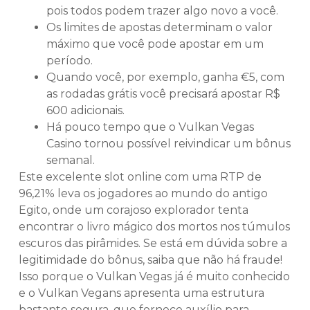
pois todos podem trazer algo novo a você.
Os limites de apostas determinam o valor
máximo que você pode apostar em um
período.
Quando você, por exemplo, ganha €5, com
as rodadas grátis você precisará apostar R$
600 adicionais.
Há pouco tempo que o Vulkan Vegas
Casino tornou possível reivindicar um bônus
semanal.
Este excelente slot online com uma RTP de
96,21% leva os jogadores ao mundo do antigo
Egito, onde um corajoso explorador tenta
encontrar o livro mágico dos mortos nos túmulos
escuros das pirâmides. Se está em dúvida sobre a
legitimidade do bônus, saiba que não há fraude!
Isso porque o Vulkan Vegas já é muito conhecido
e o Vulkan Vegans apresenta uma estrutura
bastante segura, que fornece auxílio para