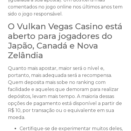
comentados no jogo online nos últimos anos tem
sido o jogo responsável.
O Vulkan Vegas Casino está
aberto para jogadores do
Japão, Canadá e Nova
Zelândia
Quanto mais apostar, maior será o nível e,
portanto, mais adequada será a recompensa.
Quem deposita mais sobe no ranking com
facilidade e aqueles que demoram para realizar
depósitos, levam mais tempo. A maioria dessas
opções de pagamento está disponível a partir de
R$ 10, por transação ou o equivalente em sua
moeda.
Certifique-se de experimentar muitos deles,