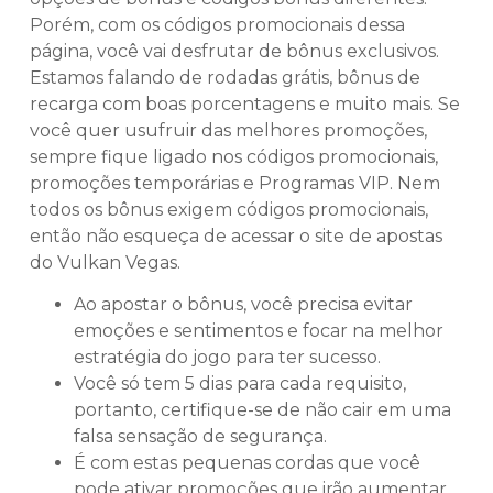
Porém, com os códigos promocionais dessa
página, você vai desfrutar de bônus exclusivos.
Estamos falando de rodadas grátis, bônus de
recarga com boas porcentagens e muito mais. Se
você quer usufruir das melhores promoções,
sempre fique ligado nos códigos promocionais,
promoções temporárias e Programas VIP. Nem
todos os bônus exigem códigos promocionais,
então não esqueça de acessar o site de apostas
do Vulkan Vegas.
Ao apostar o bônus, você precisa evitar
emoções e sentimentos e focar na melhor
estratégia do jogo para ter sucesso.
Você só tem 5 dias para cada requisito,
portanto, certifique-se de não cair em uma
falsa sensação de segurança.
É com estas pequenas cordas que você
pode ativar promoções que irão aumentar