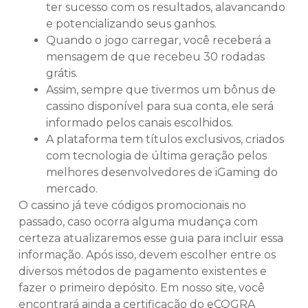
ter sucesso com os resultados, alavancando
e potencializando seus ganhos.
Quando o jogo carregar, você receberá a
mensagem de que recebeu 30 rodadas
grátis.
Assim, sempre que tivermos um bônus de
cassino disponível para sua conta, ele será
informado pelos canais escolhidos.
A plataforma tem títulos exclusivos, criados
com tecnologia de última geração pelos
melhores desenvolvedores de iGaming do
mercado.
O cassino já teve códigos promocionais no
passado, caso ocorra alguma mudança com
certeza atualizaremos esse guia para incluir essa
informação. Após isso, devem escolher entre os
diversos métodos de pagamento existentes e
fazer o primeiro depósito. Em nosso site, você
encontrará ainda a certificação do eCOGRA