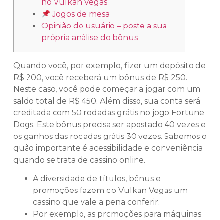
no Vulkan Vegas
Jogos de mesa
Opinião do usuário – poste a sua
própria análise do bônus!
Quando você, por exemplo, fizer um depósito de
R$ 200, você receberá um bônus de R$ 250.
Neste caso, você pode começar a jogar com um
saldo total de R$ 450. Além disso, sua conta será
creditada com 50 rodadas grátis no jogo Fortune
Dogs. Este bônus precisa ser apostado 40 vezes e
os ganhos das rodadas grátis 30 vezes. Sabemos o
quão importante é acessibilidade e conveniência
quando se trata de cassino online.
A diversidade de títulos, bônus e
promoções fazem do Vulkan Vegas um
cassino que vale a pena conferir.
Por exemplo, as promoções para máquinas