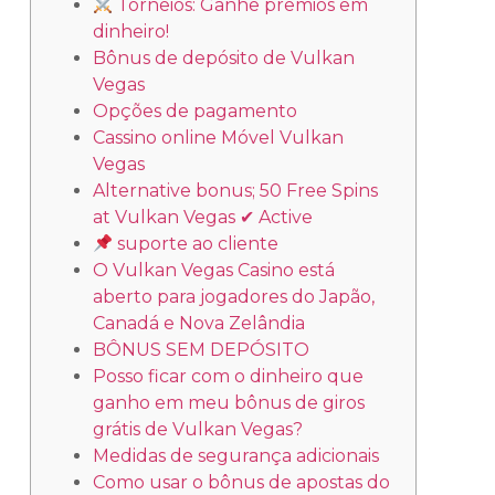
Torneios: Ganhe prêmios em
dinheiro!
Bônus de depósito de Vulkan
Vegas
Opções de pagamento
Cassino online Móvel Vulkan
Vegas
Alternative bonus; 50 Free Spins
at Vulkan Vegas ✔ Active
suporte ao cliente
O Vulkan Vegas Casino está
aberto para jogadores do Japão,
Canadá e Nova Zelândia
BÔNUS SEM DEPÓSITO
Posso ficar com o dinheiro que
ganho em meu bônus de giros
grátis de Vulkan Vegas?
Medidas de segurança adicionais
Como usar o bônus de apostas do