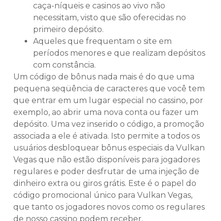
caça-níqueis e casinos ao vivo não
necessitam, visto que são oferecidas no
primeiro depósito.
Aqueles que frequentam o site em
períodos menores e que realizam depósitos
com constância.
Um código de bônus nada mais é do que uma
pequena seqüência de caracteres que você tem
que entrar em um lugar especial no cassino, por
exemplo, ao abrir uma nova conta ou fazer um
depósito. Uma vez inserido o código, a promoção
associada a ele é ativada. Isto permite a todos os
usuários desbloquear bônus especiais da Vulkan
Vegas que não estão disponíveis para jogadores
regulares e poder desfrutar de uma injeção de
dinheiro extra ou giros grátis. Este é o papel do
código promocional único para Vulkan Vegas,
que tanto os jogadores novos como os regulares
de nosso cassino podem receber.