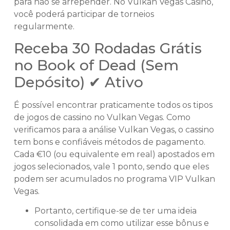
para não se arrepender. No Vulkan Vegas Casino,
você poderá participar de torneios
regularmente.
Receba 30 Rodadas Grátis
no Book of Dead (Sem
Depósito) ✔ Ativo
É possível encontrar praticamente todos os tipos
de jogos de cassino no Vulkan Vegas. Como
verificamos para a análise Vulkan Vegas, o cassino
tem bons e confiáveis métodos de pagamento.
Cada €10 (ou equivalente em real) apostados em
jogos selecionados, vale 1 ponto, sendo que eles
podem ser acumulados no programa VIP Vulkan
Vegas.
Portanto, certifique-se de ter uma ideia
consolidada em como utilizar esse bônus e