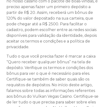
no nosso cassino com o pacote de boas-vindas, é
preciso apenas fazer um primeiro depósito a
partir de R$ 20. Assim, receberá um bônus de
120% do valor depositado na sua carteira, que
pode chegar até a R$ 2500. Para facilitar o
cadastro, podem escolher entre as redes sociais
disponíveis para validação da identidade, depois
aceitar os termos e condições e a política de
privacidade.
Tudo o que você precisa fazer é marcar a caixa
“Quero receber qualquer bônus” na tela de
depósito. Verifique os termos e condições dos
bônus para ver o que é necessário para eles.
Certifique-se também de saber quais são os
requisitos de depósitos. No início deste artigo,
falamos sobre todas as informações referentes
aos bônus do Vulkan Vegas Casino. Certifique-se
de ler tudo o que precisa para saber sobre eles