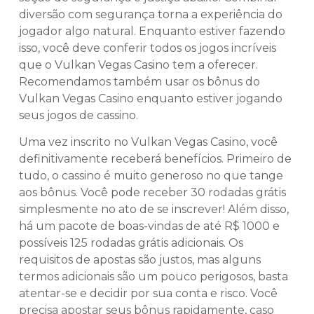
diversão com segurança torna a experiência do
jogador algo natural. Enquanto estiver fazendo
isso, você deve conferir todos os jogos incríveis
que o Vulkan Vegas Casino tem a oferecer.
Recomendamos também usar os bônus do
Vulkan Vegas Casino enquanto estiver jogando
seus jogos de cassino.
Uma vez inscrito no Vulkan Vegas Casino, você
definitivamente receberá benefícios. Primeiro de
tudo, o cassino é muito generoso no que tange
aos bônus. Você pode receber 30 rodadas grátis
simplesmente no ato de se inscrever! Além disso,
há um pacote de boas-vindas de até R$ 1000 e
possíveis 125 rodadas grátis adicionais. Os
requisitos de apostas são justos, mas alguns
termos adicionais são um pouco perigosos, basta
atentar-se e decidir por sua conta e risco. Você
precisa apostar seus bônus rapidamente, caso