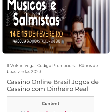
ll Vukan Vegas Código Promocional Bônus de
boas-vindas 2023
Cassino Online Brasil Jogos de
Cassino com Dinheiro Real
Content