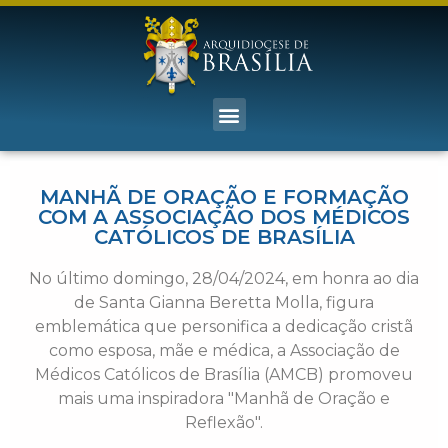
MANHÃ DE ORAÇÃO E FORMAÇÃO
COM A ASSOCIAÇÃO DOS MÉDICOS
CATÓLICOS DE BRASÍLIA
No último domingo, 28/04/2024, em honra ao dia
de Santa Gianna Beretta Molla, figura
emblemática que personifica a dedicação cristã
como esposa, mãe e médica, a Associação de
Médicos Católicos de Brasília (AMCB) promoveu
mais uma inspiradora "Manhã de Oração e
Reflexão".