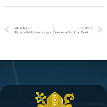
ANTERIOR
PRÓXIMO
Papa Leão XIV aos consagrados: “Sejam especialistas em sinodalidade”
Equipe do Sínodo no Brasil participa do Jubileu no Vaticano e renova o compromisso com a caminhada sinodal