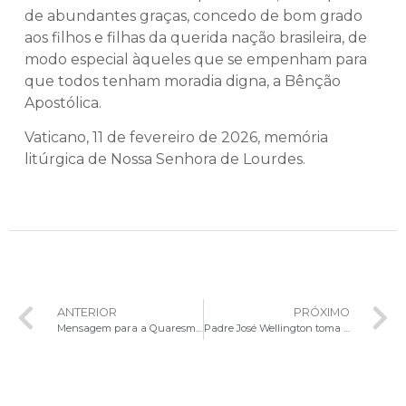
de abundantes graças, concedo de bom grado
aos filhos e filhas da querida nação brasileira, de
modo especial àqueles que se empenham para
que todos tenham moradia digna, a Bênção
Apostólica.
Vaticano, 11 de fevereiro de 2026, memória
litúrgica de Nossa Senhora de Lourdes.
ANTERIOR
PRÓXIMO
Mensagem para a Quaresma | Papa Leão XIV
Padre José Wellington toma Posse como Pároco da Paróquia Santa Teresinha