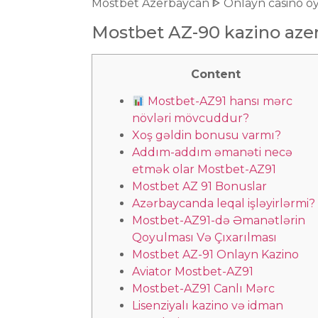
Mostbet Azerbaycan ᐈ Onlayn casino oy
Mostbet AZ-90 kazino aze
Content
Mostbet-AZ91 hansı mərc
növləri mövcuddur?
Xoş gəldin bonusu varmı?
Addım-addım əmanəti necə
etmək olar Mostbet-AZ91
Mostbet AZ 91 Bonuslar
Azərbaycanda leqal işləyirlərmi?
Mostbet-AZ91-də Əmanətlərin
Qoyulması Və Çıxarılması
Mostbet AZ-91 Onlayn Kazino
Aviator Mostbet-AZ91
Mostbet-AZ91 Canlı Mərc
Lisenziyalı kazino və idman