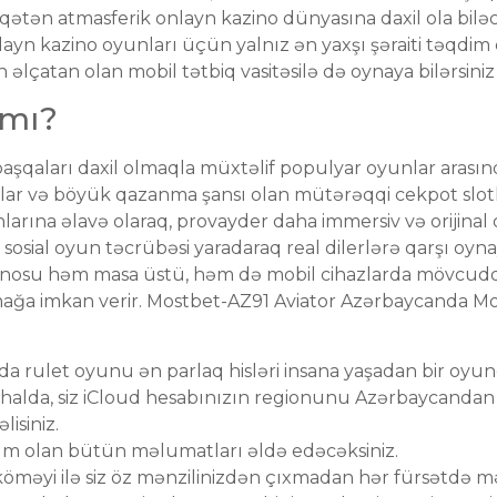
iqətən atmasferik onlayn kazino dünyasına daxil ola bil
ayn kazino oyunları üçün yalnız ən yaxşı şəraiti təqdim 
 əlçatan olan mobil tətbiq vasitəsilə də oynaya bilərsini
rmı?
x başqaları daxil olmaqla müxtəlif populyar oyunlar arası
lotlar və böyük qazanma şansı olan mütərəqqi cekpot slotla
nlarına əlavə olaraq, provayder daha immersiv və orijinal
ə sosial oyun təcrübəsi yaradaraq real dilerlərə qarşı oyn
azinosu həm masa üstü, həm də mobil cihazlarda mövcuddur
amağa imkan verir. Mostbet-AZ91 Aviator Azərbaycanda M
a rulet oyunu ən parlaq hisləri insana yaşadan bir oyun
alda, siz iCloud hesabınızın regionunu Azərbaycandan
isiniz.
zım olan bütün məlumatları əldə edəcəksiniz.
əyi ilə siz öz mənzilinizdən çıxmadan hər fürsətdə m