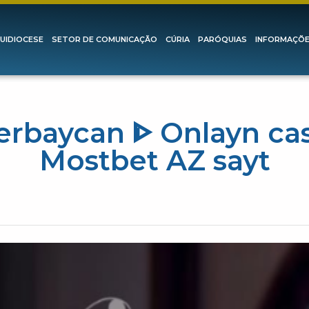
UIDIOCESE
SETOR DE COMUNICAÇÃO
CÚRIA
PARÓQUIAS
INFORMAÇÕ
erbaycan ᐈ Onlayn cas
Mostbet AZ sayt