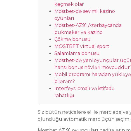
keçmək olar
Mostbet-də sevimli kazino
oyunları
Mostbet-AZ91 Azərbaycanda
bukmeker və kazino
Çökmə bonusu
MOSTBET vİrtual sport
Salamlama bonusu
Mostbet-də yeni oyunçular üçü
hansı bonus növləri mövcuddur
Mobil proqramı haradan yükləyə
bilərəm?
İnterfeys icmalı və istifadə
rahatlığı
Siz bütün nəticələrə əl ilə mərc edə və 
olunduğu avtomatik mərc üçün seçim də
Mostbet AZ 91 oyunçuları hadisələrin 