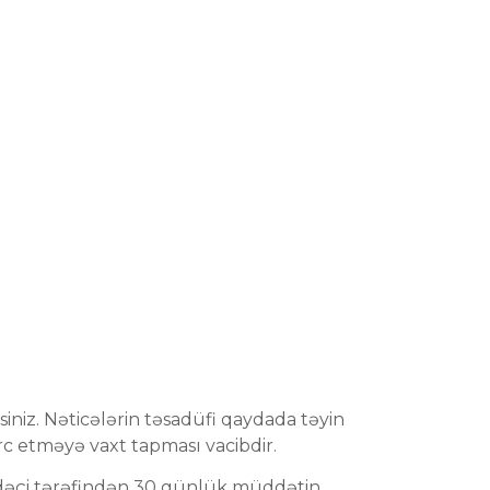
siniz. Nəticələrin təsadüfi qaydada təyin
c etməyə vaxt tapması vacibdir.
adəçi tərəfindən 30 günlük müddətin