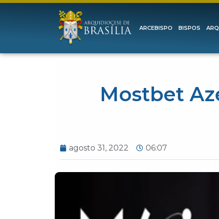
ARCEBISPO
BISPOS
ARQ
Mostbet Az
agosto 31, 2022
06:07