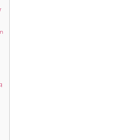
r
an
i
q