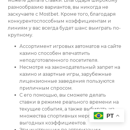
можете делать ставки. Благодаря широкому
разнообразию вариантов, вы никогда не
заскучаете с Mostbet. Кроме того, благодаря
конкурентоспособным коэффициентам и
линиям у вас всегда будет шанс выиграть по-
крупному.
Ассортимент игровых автоматов на сайте
казино способен впечатлить
неподготовленного посетителя.
Несмотря на законодательный запрет на
казино и азартные игры, зарубежные
лицензионные заведения пользуются
приличным спросом.
С его помощью, вы сможете делать
ставки в режиме реального времени на
текущие события, а также выбирать из
PT
множества спортивных мероприятий и
выгодных коэффициентов.
Эти инструкции по авторизации