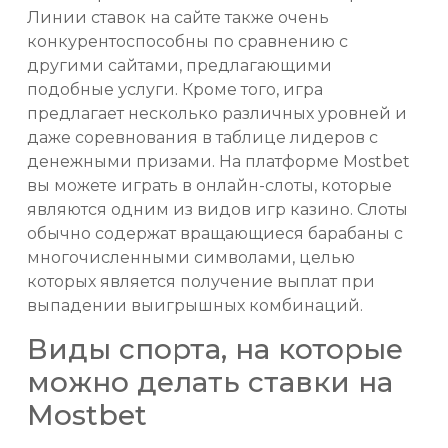
Линии ставок на сайте также очень
конкурентоспособны по сравнению с
другими сайтами, предлагающими
подобные услуги. Кроме того, игра
предлагает несколько различных уровней и
даже соревнования в таблице лидеров с
денежными призами. На платформе Mostbet
вы можете играть в онлайн-слоты, которые
являются одним из видов игр казино. Слоты
обычно содержат вращающиеся барабаны с
многочисленными символами, целью
которых является получение выплат при
выпадении выигрышных комбинаций.
Виды спорта, на которые
можно делать ставки на
Mostbet