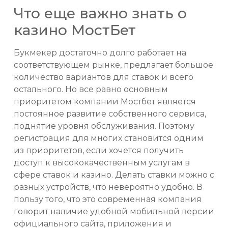
Что еще важно знать о
казино МостБет
Букмекер достаточно долго работает на
соответствующем рынке, предлагает большое
количество вариантов для ставок и всего
остального. Но все равно основным
приоритетом компании Мостбет является
постоянное развитие собственного сервиса,
поднятие уровня обслуживания. Поэтому
регистрация для многих становится одним
из приоритетов, если хочется получить
доступ к высококачественным услугам в
сфере ставок и казино. Делать ставки можно с
разных устройств, что невероятно удобно. В
пользу того, что это современная компания
говорит наличие удобной мобильной версии
официального сайта, приложения и