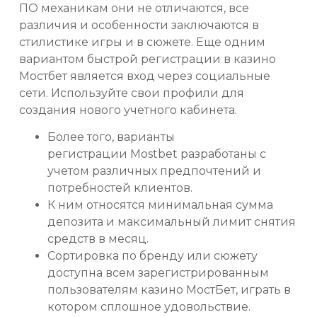
ПО механикам они не отличаются, все
различия и особенности заключаются в
стилистике игры и в сюжете. Еще одним
вариантом быстрой регистрации в казино
Мостбет является вход через социальные
сети. Используйте свои профили для
создания нового учетного кабинета.
Более того, варианты
регистрации Mostbet разработаны с
учетом различных предпочтений и
потребностей клиентов.
К ним относятся минимальная сумма
депозита и максимальный лимит снятия
средств в месяц.
Сортировка по бренду или сюжету
доступна всем зарегистрированным
пользователям казино МостБет, играть в
котором сплошное удовольствие.