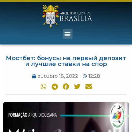
Мостбет: бонусы на первый депозит
и лучшие ставки на спор
outubro 18, 2022
12:28