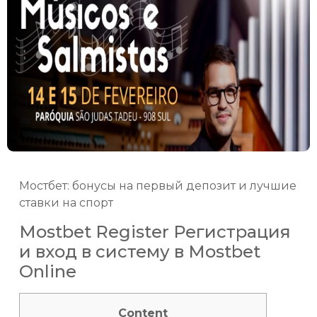
Мостбет: бонусы на первый депозит и лучшие
ставки на спорт
Mostbet Register Регистрация
и вход в систему в Mostbet
Online
Content