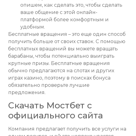
опишем, как сделать это, чтобы сделать
ваше общение с этой онлайн-
платформой более комфортным и
удобным.
Бесплатные вращения – это еще один способ
получить больше от своих ставок. С помощью
бесплатных вращений вы можете вращать
барабаны, чтобы потенциально выиграть
крупные призы. Бесплатные вращения
обычно предлагаются на слотах и других
играх казино, поэтому в поисках бонуса
обязательно проверьте лучшие
предложения.
Скачать Мостбет с
официального сайта
Компания предлагает получить все услуги на