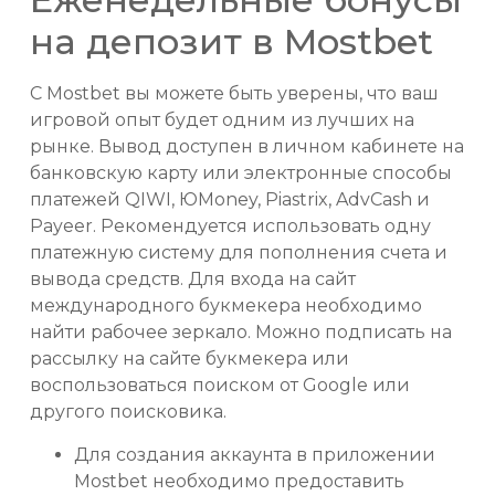
на депозит в Mostbet
С Mostbet вы можете быть уверены, что ваш
игровой опыт будет одним из лучших на
рынке. Вывод доступен в личном кабинете на
банковскую карту или электронные способы
платежей QIWI, ЮMoney, Piastrix, AdvCash и
Payeer. Рекомендуется использовать одну
платежную систему для пополнения счета и
вывода средств. Для входа на сайт
международного букмекера необходимо
найти рабочее зеркало. Можно подписать на
рассылку на сайте букмекера или
воспользоваться поиском от Google или
другого поисковика.
Для создания аккаунта в приложении
Mostbet необходимо предоставить