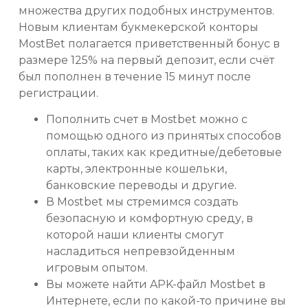
множества других подобных инструментов.
Новым клиентам букмекерской конторы
MostBet полагается приветственный бонус в
размере 125% на первый депозит, если счёт
был пополнен в течение 15 минут после
регистрации.
Пополнить счет в Mostbet можно с
помощью одного из принятых способов
оплаты, таких как кредитные/дебетовые
карты, электронные кошельки,
банковские переводы и другие.
В Mostbet мы стремимся создать
безопасную и комфортную среду, в
которой наши клиенты смогут
насладиться непревзойденным
игровым опытом.
Вы можете найти APK-файл Mostbet в
Интернете, если по какой-то причине вы