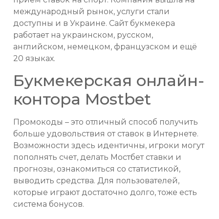
международный рынок, услуги стали
доступны и в Украине. Сайт букмекера
работает на украинском, русском,
английском, немецком, французском и ещё
20 языках.
Букмекерская онлайн-
контора Mostbet
Промокоды – это отличный способ получить
больше удовольствия от ставок в Интернете.
Возможности здесь идентичны, игроки могут
пополнять счет, делать Мостбет ставки и
прогнозы, ознакомиться со статистикой,
выводить средства. Для пользователей,
которые играют достаточно долго, тоже есть
система бонусов.