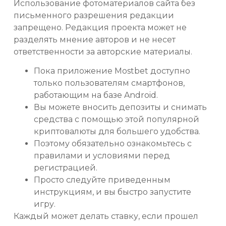
Использование фотоматериалов сайта без
письменного разрешения редакции
запрещено. Редакция проекта может не
разделять мнение авторов и не несет
ответственности за авторские материалы.
Пока приложение Mostbet доступно
только пользователям смартфонов,
работающим на базе Android.
Вы можете вносить депозиты и снимать
средства с помощью этой популярной
криптовалюты для большего удобства.
Поэтому обязательно ознакомьтесь с
правилами и условиями перед
регистрацией.
Просто следуйте приведенным
инструкциям, и вы быстро запустите
игру.
Каждый может делать ставку, если прошел