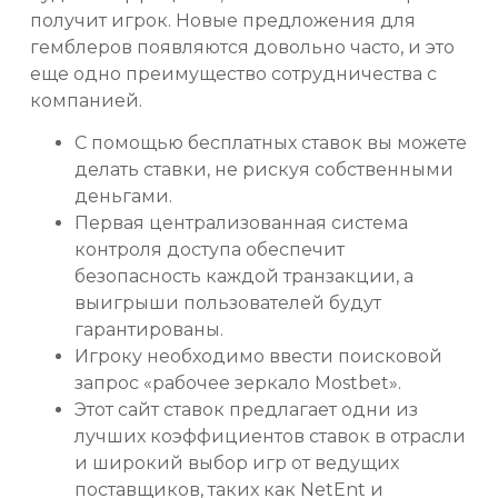
получит игрок. Новые предложения для
гемблеров появляются довольно часто, и это
еще одно преимущество сотрудничества с
компанией.
С помощью бесплатных ставок вы можете
делать ставки, не рискуя собственными
деньгами.
Первая централизованная система
контроля доступа обеспечит
безопасность каждой транзакции, а
выигрыши пользователей будут
гарантированы.
Игроку необходимо ввести поисковой
запрос «рабочее зеркало Mostbet».
Этот сайт ставок предлагает одни из
лучших коэффициентов ставок в отрасли
и широкий выбор игр от ведущих
поставщиков, таких как NetEnt и