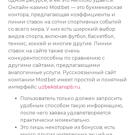
одном ресурсе, и ей это неплохо удается.
Онлайн-казино Mostbet — это букмекерская
контора, предлагающая коэффициенты и
линии ставок на сотни спортивных событий
со всего мира. У них есть широкий выбор
видов спорта, включая футбол, баскетбол,
теннис, хоккей и многие другие. Линии
ставок на сайте также очень
конкурентоспособны по сравнению с
другими сайтами, предлагающими
аналогичные услуги. Русскоязычный сайт
компании Mostbet имеет простой и понятный
интерфейс
uzbekistanspb.ru
.
Пользователь только должен запросить
удобным способом такую информацию,
после чего заявка удовлетворяется
практически моментально.
Это лишь некоторые из бонусов; есть
много других интересных акций на