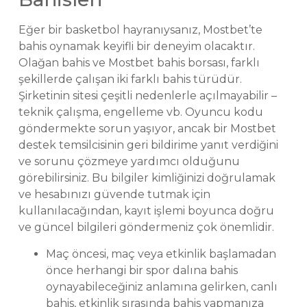
Eğer bir basketbol hayranıysanız, Mostbet’te
bahis oynamak keyifli bir deneyim olacaktır.
Olağan bahis ve Mostbet bahis borsası, farklı
şekillerde çalışan iki farklı bahis türüdür.
Şirketinin sitesi çeşitli nedenlerle açılmayabilir –
teknik çalışma, engelleme vb. Oyuncu kodu
göndermekte sorun yaşıyor, ancak bir Mostbet
destek temsilcisinin geri bildirime yanıt verdiğini
ve sorunu çözmeye yardımcı olduğunu
görebilirsiniz. Bu bilgiler kimliğinizi doğrulamak
ve hesabınızı güvende tutmak için
kullanılacağından, kayıt işlemi boyunca doğru
ve güncel bilgileri göndermeniz çok önemlidir.
Maç öncesi, maç veya etkinlik başlamadan
önce herhangi bir spor dalına bahis
oynayabileceğiniz anlamına gelirken, canlı
bahis, etkinlik sırasında bahis yapmanıza