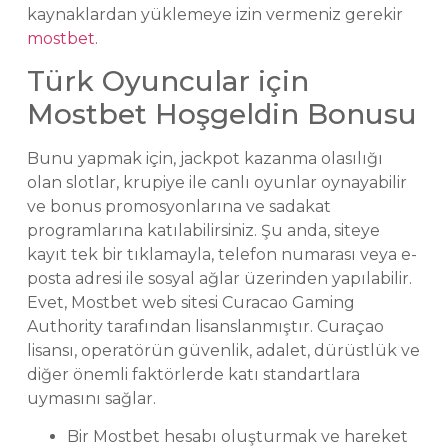
kaynaklardan yüklemeye izin vermeniz gerekir
mostbet
.
Türk Oyuncular için
Mostbet Hoşgeldin Bonusu
Bunu yapmak için, jackpot kazanma olasılığı
olan slotlar, krupiye ile canlı oyunlar oynayabilir
ve bonus promosyonlarına ve sadakat
programlarına katılabilirsiniz. Şu anda, siteye
kayıt tek bir tıklamayla, telefon numarası veya e-
posta adresi ile sosyal ağlar üzerinden yapılabilir.
Evet, Mostbet web sitesi Curacao Gaming
Authority tarafından lisanslanmıştır. Curaçao
lisansı, operatörün güvenlik, adalet, dürüstlük ve
diğer önemli faktörlerde katı standartlara
uymasını sağlar.
Bir Mostbet hesabı oluşturmak ve hareket