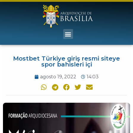
Mostbet Türkiye giriş resmi siteye
spor bahisleri içi
agosto 19, 2022
14:03