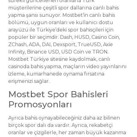
sürekli güncellenen oranlarla Türk
müşterilerine çeşitli spor dallarına canlı bahis
yapma şansı sunuyor. Mostbet’in canlı bahis
bölümü, uygun oranları ve kullanıcı dostu
arayüzü ile Türkiye’deki spor bahisçileri için
popüler bir seçimdir. Dash, HUSD, Casino Coin,
ZChash, ADA, DAI, Dexsport, TrueUSD, Axie
Infinity, Binance USD, USD Coin ve TRON.
Mostbet Türkiye sitesine kaydolmak, canlı
casinoda bahis yapma, maçların video yayınlarını
izleme, kumarhanede oynama fırsatına
erişmenizi sağlar.
Mostbet Spor Bahisleri
Promosyonları
Ayrıca bahis oynayabileceğiniz daha az bilinen
birçok spor dalı da vardır. Ayrıca, rekabetçi
oranlar ve çizgilerle, her zaman büyük kazanma