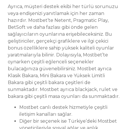
Ayrıca, müşteri destek ekibi her türlü sorunuzu
veya endişenizi yanıtlamak için her zaman
hazırdır. Mostbet’te Netent, Pragmatic Play,
BetSoft ve daha fazlası gibi önde gelen
sağlayıcıların oyunlarına erişebileceksiniz. Bu
geliştiriciler, gerçekçi grafiklere ve ilgi çekici
bonus özelliklere sahip yüksek kaliteli oyunlar
yaratmalarıyla bilinir. Dolayısıyla, Mostbet’te
oynarken çeşitli eğlenceli seçenekler
bulacağınıza güvenebilirsiniz. Mostbet ayrıca
Klasik Bakara, Mini Bakara ve Yüksek Limitli
Bakara gibi çeşitli bakara çeşitleri de
sunmaktadır. Mostbet ayrıca blackjack, rulet ve
bakara gibi çeşitli masa oyunları da sunmaktadır.
Mostbet canlı destek hizmetiyle çeşitli
iletişim kanalları sağlar.
Diğer bir seçenek ise Türkiye’deki Mostbet
yöneticileriyle sosyal ağlar ve anlık