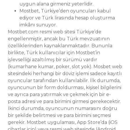
uygun alana girmeniz yeterlidir.
Mostbet, Türkiye’den oyuncuları kabul
ediyor ve Türk lirasında hesap oluşturma
imkânı sunuyor.
Mostbet.com resmi web sitesi Türkiye’de
engellenmiştir, ancak bu Türk mevzuatının
özelliklerinden kaynaklanmaktadır. Bununla
birlikte, Türk kullanıcılar için Mostbet’in
işlevselliği azaltılmış bir sürümü vardır
(kumarhane kumar, poker, slot yok). Mosbet web
sitesindeki herhangi bir döviz işlemi sadece kayıtlı
oyuncular tarafından kullanılabilir. İlk durumda,
oyuncunun bir form doldurması, kişisel bilgilerini
ve ayrıca para yatırmak ve çekmek için bir e-
posta adresi ve para birimini girmesi gerekecektir.
İkinci durumda, oyuncunun numarasını doğru
bir şekilde belirtmesi ve para birimini seçmesi
gerekir. Mostbet uygulaması, App Store’da (iOS
cihazlar için) veya resmi web sitesinde (Android