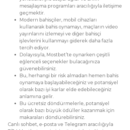
mesajlaşma programları aracılığıyla iletişime
geçmektir.
Modern bahisçiler, mobil cihazları
kullanarak bahis oynamayı, maçların video
yayınlarını izlemeyi ve diğer bahisçi
işlevlerini kullanmayı giderek daha fazla
tercih ediyor.
Dolayısıyla, Mostbet’te oynarken çeşitli
eğlenceli seçenekler bulacağınıza
güvenebilirsiniz.
Bu, herhangi bir risk almadan hemen bahis
oynamaya başlayabileceğiniz ve potansiyel
olarak bazı iyi karlar elde edebileceğiniz
anlamına gelir.
Bu ücretsiz döndürmelerle, potansiyel
olarak bazı büyük ödüller kazanmak için
makaraları döndürebilirsiniz.
Canlı sohbet, e-posta ve Telegram aracılığıyla