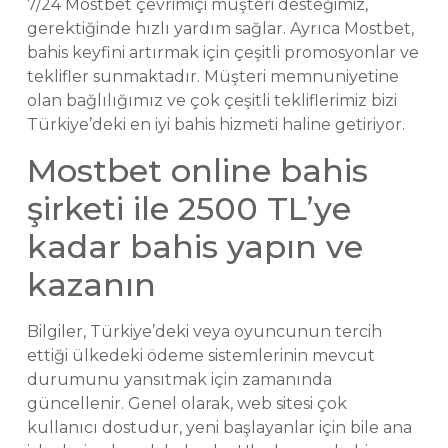
7/24 Mostbet çevrimiçi müşteri desteğimiz,
gerektiğinde hızlı yardım sağlar. Ayrıca Mostbet,
bahis keyfini artırmak için çeşitli promosyonlar ve
teklifler sunmaktadır. Müşteri memnuniyetine
olan bağlılığımız ve çok çeşitli tekliflerimiz bizi
Türkiye’deki en iyi bahis hizmeti haline getiriyor.
Mostbet online bahis
şirketi ile 2500 TL’ye
kadar bahis yapın ve
kazanın
Bilgiler, Türkiye’deki veya oyuncunun tercih
ettiği ülkedeki ödeme sistemlerinin mevcut
durumunu yansıtmak için zamanında
güncellenir. Genel olarak, web sitesi çok
kullanıcı dostudur, yeni başlayanlar için bile ana