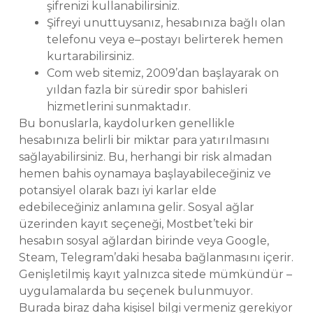
şifrenizi kullanabilirsiniz.
Şifreyi unuttuysanız, hesabınıza bağlı olan
telefonu veya e–postayı belirterek hemen
kurtarabilirsiniz.
Com web sitemiz, 2009’dan başlayarak on
yıldan fazla bir süredir spor bahisleri
hizmetlerini sunmaktadır.
Bu bonuslarla, kaydolurken genellikle
hesabınıza belirli bir miktar para yatırılmasını
sağlayabilirsiniz. Bu, herhangi bir risk almadan
hemen bahis oynamaya başlayabileceğiniz ve
potansiyel olarak bazı iyi karlar elde
edebileceğiniz anlamına gelir. Sosyal ağlar
üzerinden kayıt seçeneği, Mostbet’teki bir
hesabın sosyal ağlardan birinde veya Google,
Steam, Telegram’daki hesaba bağlanmasını içerir.
Genişletilmiş kayıt yalnızca sitede mümkündür –
uygulamalarda bu seçenek bulunmuyor.
Burada biraz daha kişisel bilgi vermeniz gerekiyor