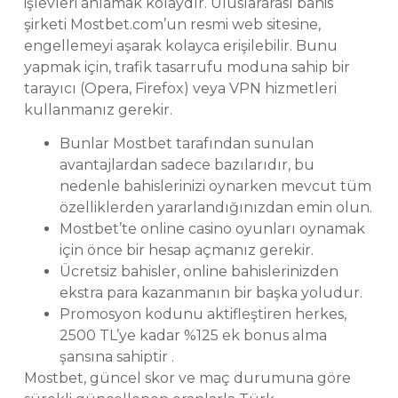
işlevleri anlamak kolaydır. Uluslararası bahis
şirketi Mostbet.com’un resmi web sitesine,
engellemeyi aşarak kolayca erişilebilir. Bunu
yapmak için, trafik tasarrufu moduna sahip bir
tarayıcı (Opera, Firefox) veya VPN hizmetleri
kullanmanız gerekir.
Bunlar Mostbet tarafından sunulan
avantajlardan sadece bazılarıdır, bu
nedenle bahislerinizi oynarken mevcut tüm
özelliklerden yararlandığınızdan emin olun.
Mostbet’te online casino oyunları oynamak
için önce bir hesap açmanız gerekir.
Ücretsiz bahisler, online bahislerinizden
ekstra para kazanmanın bir başka yoludur.
Promosyon kodunu aktifleştiren herkes,
2500 TL’ye kadar %125 ek bonus alma
şansına sahiptir .
Mostbet, güncel skor ve maç durumuna göre