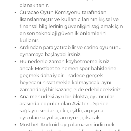
olanak tanır.
Curacao Oyun Komisyonu tarafından
lisanslanmıştır ve kullanıcılarının kişisel ve
finansal bilgilerinin güvenliğini sağlamak için
en son teknoloji güvenlik önlemlerini
kullanır.
Ardından para yatırabilir ve casino oyununu
oynamaya başlayabilirsiniz.
Bu nedenle zaman kaybetmemelisiniz,
ancak Mostbet’te hemen spor bahislerine
geçmek daha iyidir – sadece gerçek
heyecanı hissetmekle kalmayacak, aynı
zamanda iyi bir kazanç elde edebileceksiniz.
Ana menüdeki ayrı bir blokta, oyuncular
arasında popüler olan Aviator – Spribe
sağlayıcısından çok çeşitli çarpışma
oyunlarına yol açan oyun, çıkacak.
Mostbet Android uygulamasını indirmek