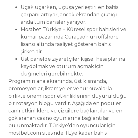
Uçak uçarken, uçuşa yerleştirilen bahis
çarpanı artıyor, ancak ekrandan çıktığı
anda tüm bahisler yanıyor.
Mostbet Türkiye – Küresel spor bahisleri ve
kumar pazarında Curaçao’nun offshore
lisansı altında faaliyet gösteren bahis
şirketidir.
Üst panelde ziyaretçiler kişisel hesaplarına
kaydolmak ve oturum açmak için
düğmeleri görebilmekte.
Programın ana ekranında, üst kısmında,
promosyonlar, ikramiyeler ve turnuvalarla
birlikte önemli spor etkinliklerinin duyurulduğu
bir rotasyon bloğu vardır. Aşağıda en popüler
canlı etkinliklere ve çizgilere bağlantılar ve en
çok aranan casino oyunlarına bağlantılar
bulunmaktadır. Türkiye’den oyuncular için
mostbet.com sitesinde TL’ye kadar bahis