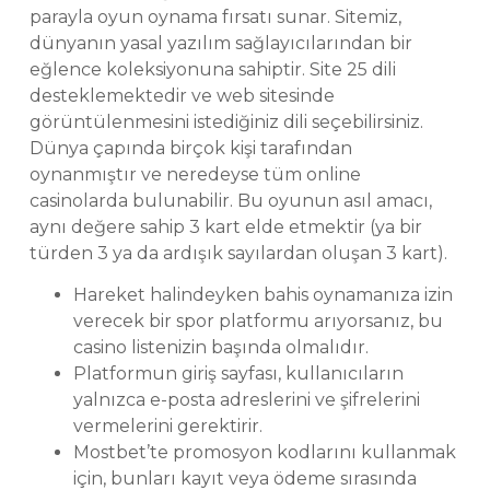
parayla oyun oynama fırsatı sunar. Sitemiz,
dünyanın yasal yazılım sağlayıcılarından bir
eğlence koleksiyonuna sahiptir. Site 25 dili
desteklemektedir ve web sitesinde
görüntülenmesini istediğiniz dili seçebilirsiniz.
Dünya çapında birçok kişi tarafından
oynanmıştır ve neredeyse tüm online
casinolarda bulunabilir. Bu oyunun asıl amacı,
aynı değere sahip 3 kart elde etmektir (ya bir
türden 3 ya da ardışık sayılardan oluşan 3 kart).
Hareket halindeyken bahis oynamanıza izin
verecek bir spor platformu arıyorsanız, bu
casino listenizin başında olmalıdır.
Platformun giriş sayfası, kullanıcıların
yalnızca e-posta adreslerini ve şifrelerini
vermelerini gerektirir.
Mostbet’te promosyon kodlarını kullanmak
için, bunları kayıt veya ödeme sırasında