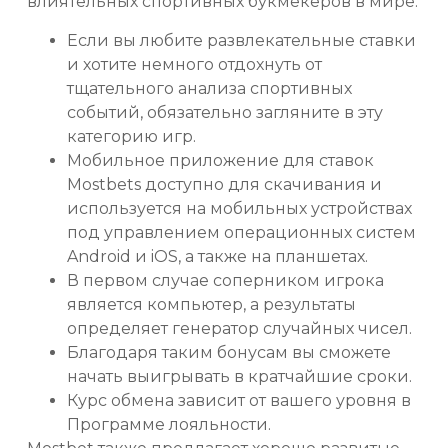
влиятельных спортивных букмекеров в мире.
Если вы любите развлекательные ставки
и хотите немного отдохнуть от
тщательного анализа спортивных
событий, обязательно загляните в эту
категорию игр.
Мобильное приложение для ставок
Mostbets доступно для скачивания и
используется на мобильных устройствах
под управлением операционных систем
Android и iOS, а также на планшетах.
В первом случае соперником игрока
является компьютер, а результаты
определяет генератор случайных чисел.
Благодаря таким бонусам вы сможете
начать выигрывать в кратчайшие сроки.
Курс обмена зависит от вашего уровня в
Программе лояльности.