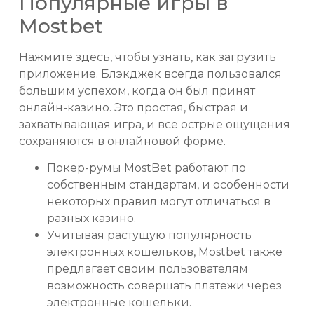
Популярные игры в
Mostbet
Нажмите здесь, чтобы узнать, как загрузить
приложение. Блэкджек всегда пользовался
большим успехом, когда он был принят
онлайн-казино. Это простая, быстрая и
захватывающая игра, и все острые ощущения
сохраняются в онлайновой форме.
Покер-румы MostBet работают по
собственным стандартам, и особенности
некоторых правил могут отличаться в
разных казино.
Учитывая растущую популярность
электронных кошельков, Mostbet также
предлагает своим пользователям
возможность совершать платежи через
электронные кошельки.