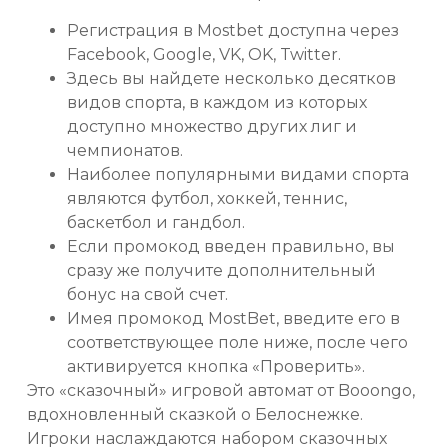
Регистрация в Mostbet доступна через
Facebook, Google, VK, OK, Twitter.
Здесь вы найдете несколько десятков
видов спорта, в каждом из которых
доступно множество других лиг и
чемпионатов.
Наиболее популярными видами спорта
являются футбол, хоккей, теннис,
баскетбол и гандбол.
Если промокод введен правильно, вы
сразу же получите дополнительный
бонус на свой счет.
Имея промокод MostBet, введите его в
соответствующее поле ниже, после чего
активируется кнопка «Проверить».
Это «сказочный» игровой автомат от Booongo,
вдохновленный сказкой о Белоснежке.
Игроки наслаждаются набором сказочных