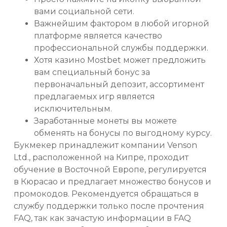
вами социальной сети.
Важнейшим фактором в любой игорной
платформе является качество
профессиональной службы поддержки.
Хотя казино Mostbet может предложить
вам специальный бонус за
первоначальный депозит, ассортимент
предлагаемых игр является
исключительным.
Заработанные монеты вы можете
обменять на бонусы по выгодному курсу.
Букмекер принадлежит компании Venson
Ltd., расположенной на Кипре, проходит
обучение в Восточной Европе, регулируется
в Кюрасао и предлагает множество бонусов и
промокодов. Рекомендуется обращаться в
службу поддержки только после прочтения
FAQ, так как зачастую информации в FAQ