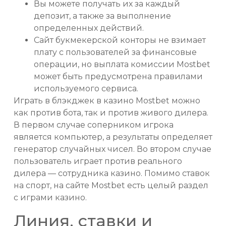
Вы можете получать их за каждый
депозит, а также за выполнение
определенных действий.
Сайт букмекерской конторы не взимает
плату с пользователей за финансовые
операции, но выплата комиссии Mostbet
может быть предусмотрена правилами
используемого сервиса.
Играть в блэкджек в казино Mostbet можно
как против бота, так и против живого дилера.
В первом случае соперником игрока
является компьютер, а результаты определяет
генератор случайных чисел. Во втором случае
пользователь играет против реального
дилера — сотрудника казино. Помимо ставок
на спорт, на сайте Mostbet есть целый раздел
с играми казино.
Линия, ставки и