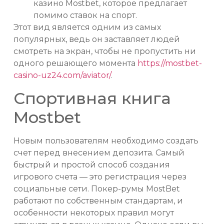
казино Mostbet, которое предлагает
помимо ставок на спорт.
Этот вид является одним из самых
популярных, ведь он заставляет людей
смотреть на экран, чтобы не пропустить ни
одного решающего момента
https://mostbet-
casino-uz24.com/aviator/
.
Спортивная книга
Mostbet
Новым пользователям необходимо создать
счет перед внесением депозита. Самый
быстрый и простой способ создания
игрового счета — это регистрация через
социальные сети. Покер-румы MostBet
работают по собственным стандартам, и
особенности некоторых правил могут