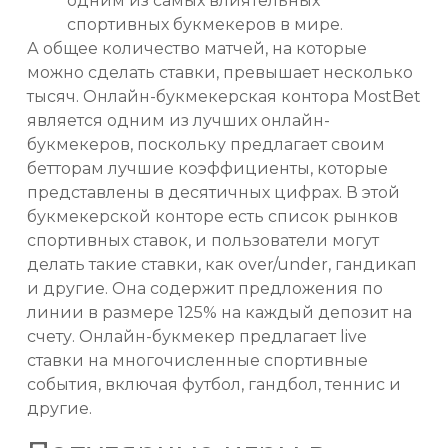
одним из самых влиятельных
спортивных букмекеров в мире.
А общее количество матчей, на которые
можно сделать ставки, превышает несколько
тысяч. Онлайн-букмекерская контора MostBet
является одним из лучших онлайн-
букмекеров, поскольку предлагает своим
бетторам лучшие коэффициенты, которые
представлены в десятичных цифрах. В этой
букмекерской конторе есть список рынков
спортивных ставок, и пользователи могут
делать такие ставки, как over/under, гандикап
и другие. Она содержит предложения по
линии в размере 125% на каждый депозит на
счету. Онлайн-букмекер предлагает live
ставки на многочисленные спортивные
события, включая футбол, гандбол, теннис и
другие.