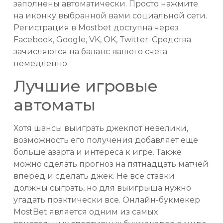
заполнены автоматически. Просто нажмите
на иконку выбранной вами социальной сети.
Регистрация в Mostbet доступна через
Facebook, Google, VK, OK, Twitter. Средства
зачисляются на баланс вашего счета
немедленно.
Лучшие игровые
автоматы
Хотя шансы выиграть джекпот невелики,
возможность его получения добавляет еще
больше азарта и интереса к игре. Также
можно сделать прогноз на пятнадцать матчей
вперед и сделать джек. Не все ставки
должны сыграть, но для выигрыша нужно
угадать практически все. Онлайн-букмекер
MostBet является одним из самых