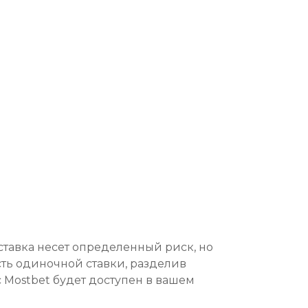
 ставка несет определенный риск, но
сть одиночной ставки, разделив
Mostbet будет доступен в вашем