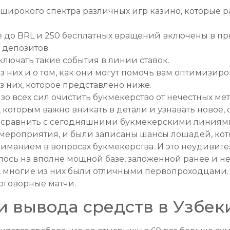
 широкого спектра различных игр казино, которые 
е до BRL и 250 бесплатных вращений включены в при
 депозитов.
ключать такие события в линии ставок.
з них и о том, как они могут помочь вам оптимизи
 них, которое представлено ниже.
 изо всех сил очистить букмекерство от нечестных м
 которым важно вникать в детали и узнавать новое, 
сравнить с сегодняшними букмекерскими линиями. К
ероприятия, и были записаны шансы лошадей, котор
иманием в вопросах букмекерства. И это неудивител
ось на вполне мощной базе, заложенной ранее и нер
, многие из них были отличными первопроходцами. Н
оговорные матчи.
и вывода средств в Узбек