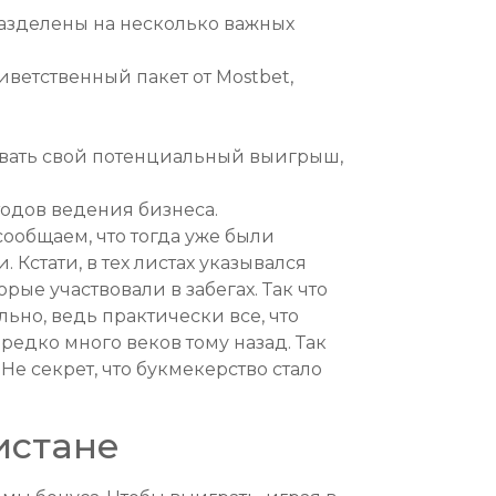
разделены на несколько важных
ветственный пакет от Mostbet,
ровать свой потенциальный выигрыш,
етодов ведения бизнеса.
сообщаем, что тогда уже были
стати, в тех листах указывался
ые участвовали в забегах. Так что
ьно, ведь практически все, что
едко много веков тому назад. Так
е секрет, что букмекерство стало
истане