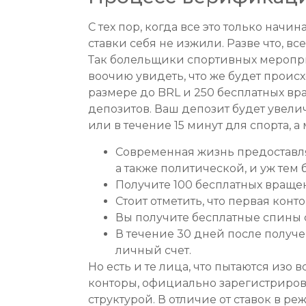
С тех пор, когда все это только начи
ставки себя не изжили. Разве что, 
Так болельщики спортивных меропри
воочию увидеть, что же будет прои
размере до BRL и 250 бесплатных вр
депозитов. Ваш депозит будет увелич
или в течение 15 минут для спорта, 
Современная жизнь предоставля
а также политической, и уж тем 
Получите 100 бесплатных вращен
Стоит отметить, что первая кон
Вы получите бесплатные спины ср
В течение 30 дней после получе
личный счет.
Но есть и те лица, что пытаются изо
конторы, официально зарегистрирова
структурой. В отличие от ставок в ре