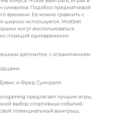
ы бонуса. Чтобы выиграть, играя в
ии символов. Подобно предматчевой
ого времени. Ее можно сравнить с
ая широко используется. Mostbet
оторыми могут воспользоваться
олько позиций одновременно
спешным депозитом, с ограничением
ходцами.
 Дэвис и Фред Суинделл.
Microgaming предлагают лучшие игры,
рокий выбор спортивных событий.
ть свой потенциальный выигрыш,