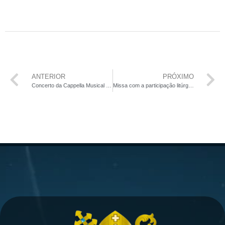
ANTERIOR
PRÓXIMO
Concerto da Cappella Musical e Pontificia “Sistina” promete emocionar fiéis e amantes da música sacra em Brasília
Missa com a participação litúrgico-musical do Coro do Papa reuniu cerca de três mil fiéis na Catedral de Brasília