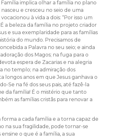
amília implica olhar a família no plano
, nasceu e cresceu no seio de uma
 vocacionou à vida a dois: “Por isso um
É a beleza da família no projeto criador
esus e sua exemplaridade para as famílias
istória do mundo. Precisamos de
ncebida a Palavra no seu seio; e ainda
a adoração dos Magos; na fuga para o
evota espera de Zacarias e na alegria
a no templo; na admiração dos
inta longos anos em que Jesus ganhava o
-Se na fé dos seus pais, até fazê-la
e da família! É o mistério que tanto
ém as famílias cristãs para renovar a
á forma a cada família e a torna capaz de
o na sua fragilidade, pode tornar-se
ensine o que é a família, a sua