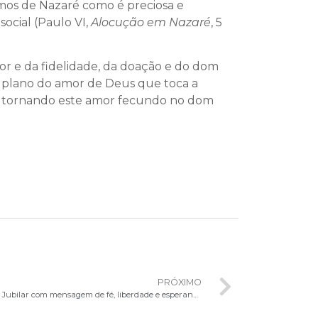
amos de Nazaré como é preciosa e
ocial (Paulo VI,
Alocução em Nazaré
, 5
mor e da fidelidade, da doação e do dom
o plano do amor de Deus que toca a
a, tornando este amor fecundo no dom
PRÓXIMO
Cardeal Paulo Cezar Costa encerra o Ano Jubilar com mensagem de fé, liberdade e esperança cristã