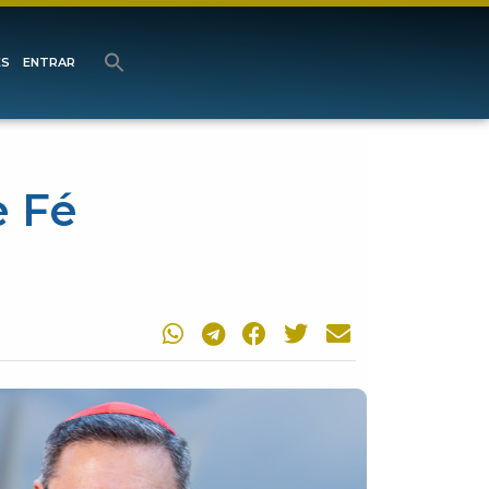
ES
ENTRAR
e Fé