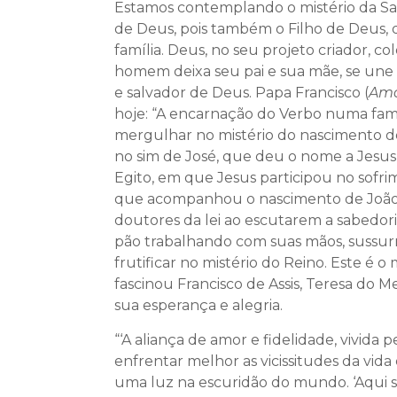
Estamos contemplando o mistério da Sagr
de Deus, pois também o Filho de Deus, 
família. Deus, no seu projeto criador, c
homem deixa seu pai e sua mãe, se une à
e salvador de Deus. Papa Francisco (
Amo
hoje: “A encarnação do Verbo numa fam
mergulhar no mistério do nascimento de 
no sim de José, que deu o nome a Jesus 
Egito, em que Jesus participou no sofri
que acompanhou o nascimento de João 
doutores da lei ao escutarem a sabedor
pão trabalhando com suas mãos, sussurra
frutificar no mistério do Reino. Este é 
fascinou Francisco de Assis, Teresa do 
sua esperança e alegria.
“‘A aliança de amor e fidelidade, vivida
enfrentar melhor as vicissitudes da vida
uma luz na escuridão do mundo. ‘Aqui se