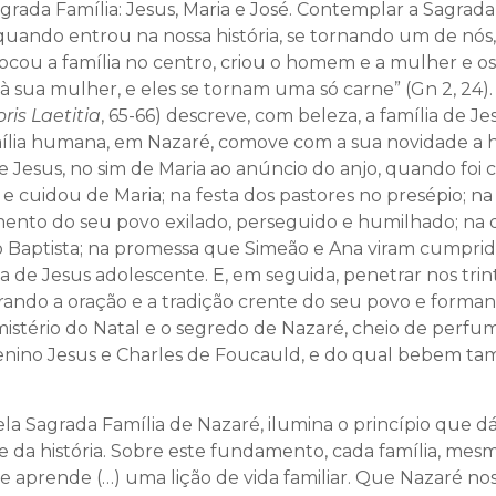
ada Família: Jesus, Maria e José. Contemplar a Sagrada F
quando entrou na nossa história, se tornando um de nós
olocou a família no centro, criou o homem e a mulher e os
 sua mulher, e eles se tornam uma só carne” (Gn 2, 24). 
ris Laetitia
, 65-66) descreve, com beleza, a família de J
ília humana, em Nazaré, comove com a sua novidade a h
Jesus, no sim de Maria ao anúncio do anjo, quando foi co
e cuidou de Maria; na festa dos pastores no presépio; n
mento do seu povo exilado, perseguido e humilhado; na d
Baptista; na promessa que Simeão e Ana viram cumprid
ia de Jesus adolescente. E, em seguida, penetrar nos tr
ndo a oração e a tradição crente do seu povo e formando
o mistério do Natal e o segredo de Nazaré, cheio de perfum
Menino Jesus e Charles de Foucauld, e do qual bebem tamb
 pela Sagrada Família de Nazaré, ilumina o princípio que d
 e da história. Sobre este fundamento, cada família, mesm
 aprende (…) uma lição de vida familiar. Que Nazaré nos 