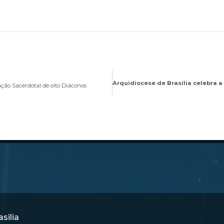
ação Sacerdotal de oito Diáconos
silia