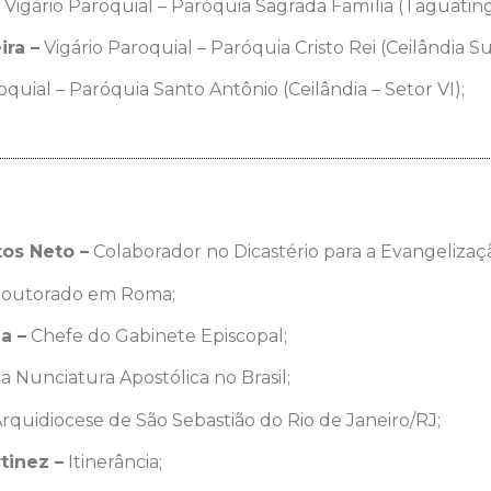
Vigário Paroquial – Paróquia Sagrada Família (Taguating
ira –
Vigário Paroquial – Paróquia Cristo Rei (Ceilândia Sul
oquial – Paróquia Santo Antônio (Ceilândia – Setor VI);
os Neto –
Colaborador no Dicastério para a Evangelizaç
outorado em Roma;
a –
Chefe do Gabinete Episcopal;
 Nunciatura Apostólica no Brasil;
rquidiocese de São Sebastião do Rio de Janeiro/RJ;
tinez –
Itinerância;