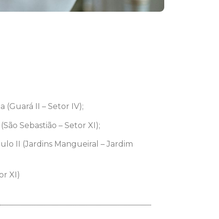
(Guará II – Setor IV);
São Sebastião – Setor XI);
lo II (Jardins Mangueiral – Jardim
or XI)