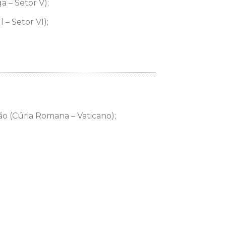
a – Setor V);
 – Setor VI);
ão (Cúria Romana – Vaticano);