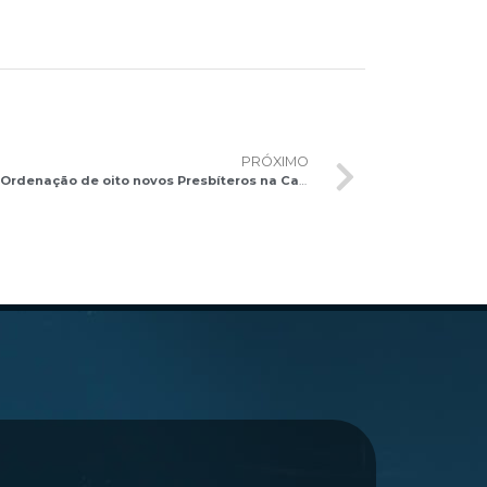
PRÓXIMO
Arquidiocese de Brasília celebra a Ordenação de oito novos Presbíteros na Catedral Metropolitana