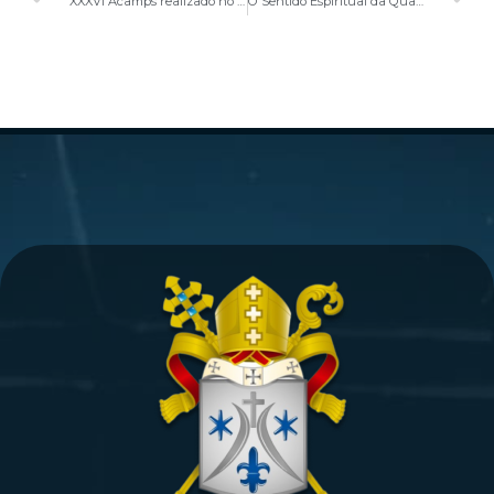
XXXVI Acamps realizado no período de Carnaval
O Sentido Espiritual da Quaresma é tema central de Momento de Espiritualidade no Santuário Nossa Senhora da Saúde