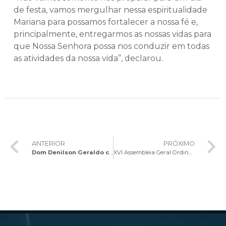
de festa, vamos mergulhar nessa espiritualidade
Mariana para possamos fortalecer a nossa fé e,
principalmente, entregarmos as nossas vidas para
que Nossa Senhora possa nos conduzir em todas
as atividades da nossa vida”, declarou.
ANTERIOR
PRÓXIMO
Dom Denilson Geraldo celebra Missa Solene com Entronização do Santíssimo na Capela de São Rafael
XVI Assembleia Geral Ordinária do Sínodo dos Bispos – Cardeal Paulo Cezar Costa participa da abertura dos trabalhos