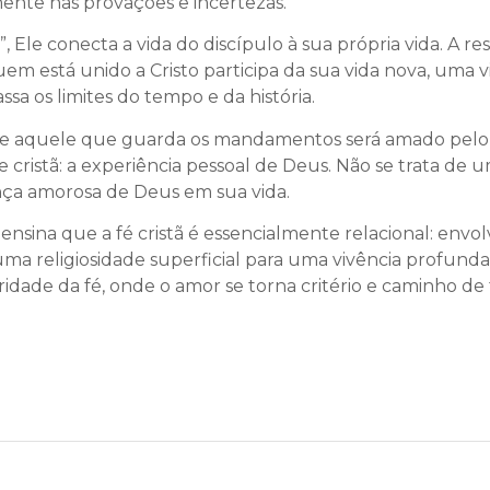
mente nas provações e incertezas.
s”, Ele conecta a vida do discípulo à sua própria vida. A
Quem está unido a Cristo participa da sua vida nova, uma
a os limites do tempo e da história.
 aquele que guarda os mandamentos será amado pelo Pai
 cristã: a experiência pessoal de Deus. Não se trata de 
ença amorosa de Deus em sua vida.
sina que a fé cristã é essencialmente relacional: envol
 uma religiosidade superficial para uma vivência profund
ade da fé, onde o amor se torna critério e caminho de to