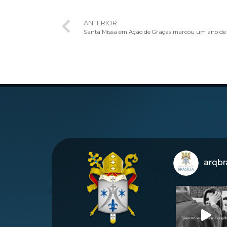
ANTERIOR
arqbra