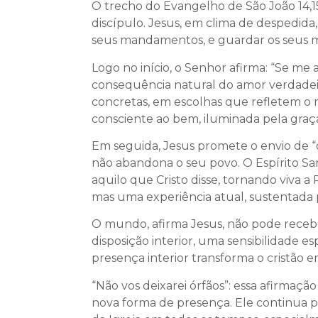
O trecho do Evangelho de São João 14,1
discípulo. Jesus, em clima de despedida
seus mandamentos, e guardar os seus 
Logo no início, o Senhor afirma: “Se me
consequência natural do amor verdadeir
concretas, em escolhas que refletem o m
consciente ao bem, iluminada pela graç
Em seguida, Jesus promete o envio de “o
não abandona o seu povo. O Espírito Sa
aquilo que Cristo disse, tornando viva 
mas uma experiência atual, sustentada p
O mundo, afirma Jesus, não pode recebe
disposição interior, uma sensibilidade esp
presença interior transforma o cristão 
“Não vos deixarei órfãos”: essa afirmaçã
nova forma de presença. Ele continua p