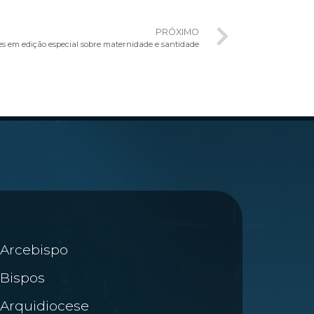
PRÓXIMO
ães em edição especial sobre maternidade e santidade
Arcebispo
Bispos
Arquidiocese