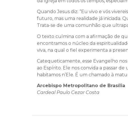
da Igreja em todos os tempos, especial
Quando Jesus diz: “Eu vivo e vós viverei
futuro, mas uma realidade já iniciada. 
Trata-se de uma comunhão que ultrapass
O texto culmina com a afirmação de que
encontramos o núcleo da espiritualidade
viva, na qual o fiel experimenta a pres
Catequeticamente, esse Evangelho nos en
ao Espírito. Ele nos convida a passar de
habitamos n’Ele. É um chamado à maturid
Arcebispo Metropolitano de Brasília
Cardeal Paulo Cezar Costa