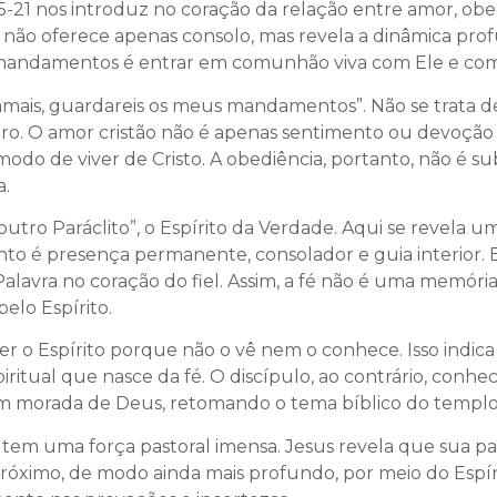
5-21 nos introduz no coração da relação entre amor, obe
, não oferece apenas consolo, mas revela a dinâmica prof
mandamentos é entrar em comunhão viva com Ele e com 
 amais, guardareis os meus mandamentos”. Não se trata d
o. O amor cristão não é apenas sentimento ou devoção in
odo de viver de Cristo. A obediência, portanto, não é su
a.
utro Paráclito”, o Espírito da Verdade. Aqui se revela um
nto é presença permanente, consolador e guia interior. 
a Palavra no coração do fiel. Assim, a fé não é uma memó
elo Espírito.
r o Espírito porque não o vê nem o conhece. Isso indica
iritual que nasce da fé. O discípulo, ao contrário, conhece
em morada de Deus, retomando o tema bíblico do templo, 
o tem uma força pastoral imensa. Jesus revela que sua pa
róximo, de modo ainda mais profundo, por meio do Espíri