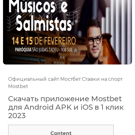
Официальный сайт Мостбет Ставки на спорт
Mostbet
Скачать приложение Mostbet
для Android APK и iOS в 1 клик
2023
Content