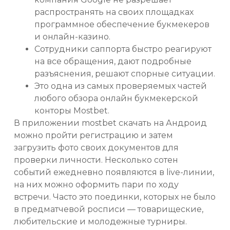
распространять на своих площадках
программное обеспечение букмекеров
и онлайн-казино.
Сотрудники саппорта быстро реагируют
на все обращения, дают подробные
разъяснения, решают спорные ситуации.
Это одна из самых проверяемых частей
любого обзора онлайн букмекерской
конторы Mostbet.
В приложении mostbet скачать на Андроид
можно пройти регистрацию и затем
загрузить фото своих документов для
проверки личности. Несколько сотен
событий ежедневно появляются в live-линии,
на них можно оформить пари по ходу
встречи. Часто это поединки, которых не было
в предматчевой росписи — товарищеские,
любительские и молодежные турниры.