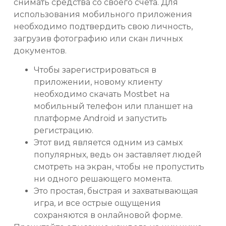
снимать средства со своего счета. Для
использования мобильного приложения
необходимо подтвердить свою личность,
загрузив фотографию или скан личных
документов.
Чтобы зарегистрироваться в
приложении, новому клиенту
необходимо скачать Mostbet на
мобильный телефон или планшет на
платформе Android и запустить
регистрацию.
Этот вид является одним из самых
популярных, ведь он заставляет людей
смотреть на экран, чтобы не пропустить
ни одного решающего момента.
Это простая, быстрая и захватывающая
игра, и все острые ощущения
сохраняются в онлайновой форме.