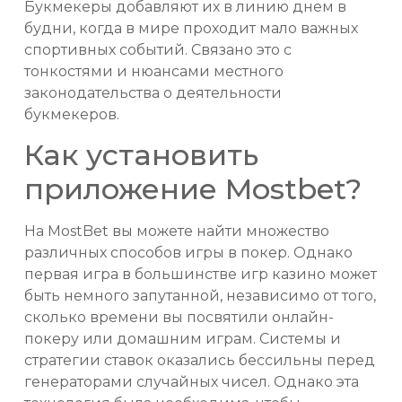
Букмекеры добавляют их в линию днем в
будни, когда в мире проходит мало важных
спортивных событий. Связано это с
тонкостями и нюансами местного
законодательства о деятельности
букмекеров.
Как установить
приложение Mostbet?
На MostBet вы можете найти множество
различных способов игры в покер. Однако
первая игра в большинстве игр казино может
быть немного запутанной, независимо от того,
сколько времени вы посвятили онлайн-
покеру или домашним играм. Системы и
стратегии ставок оказались бессильны перед
генераторами случайных чисел. Однако эта