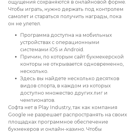
ощущения сохраняются в онлайновой форме.
Чтобы играть, нужно держать под контролем
самолет и стараться получить награды, пока
он не улетел.
Программа доступна на мобильных
устройствах с операционными
системами iOS и Android.
Причин, по которым сайт букмекерской
конторы не открывается одновременно,
несколько.
Здесь вы найдете несколько десятков
видов спорта, в каждом из которых
доступно множество других лиг и
чемпионатов.
Софта нет в Play Industry, так как компания
Google не разрешает распространять на своих
площадках программное обеспечение
букмекеров и онлайн-казино. Чтобы