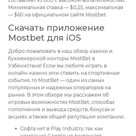
составляет х5 000 с высокой волатильностью.
Минимальная ставка — $0,25, максимальная
— $60 на официальном сайте Mostbet.
Скачать приложение
Mostbet для iOS
Добро пожаловать в наш обзор казино и
букмекерской конторы MostBet в
Узбекистане! Если вы любите играть в
онлайн-казино или ставить на спортивные
события, то MostBet — один из самых
популярных и надежных операторов на
рынке. В этом обзоре мы расскажем об
игровых возможностях MostBet, способах
пополнения и вывода средств, бонусах и
акциях, а также общей репутации компании.
Софта нет в Play Industry, так как
компания Google не разрешает