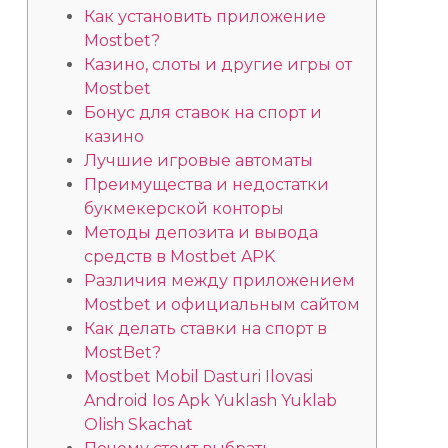
Как установить приложение
Mostbet?
Казино, слоты и другие игры от
Mostbet
Бонус для ставок на спорт и
казино
Лучшие игровые автоматы
Преимущества и недостатки
букмекерской конторы
Методы депозита и вывода
средств в Mostbet APK
Различия между приложением
Mostbet и официальным сайтом
Как делать ставки на спорт в
MostBet?
Mostbet Mobil Dasturi Ilovasi
Android Ios Apk Yuklash Yuklab
Olish Skachat