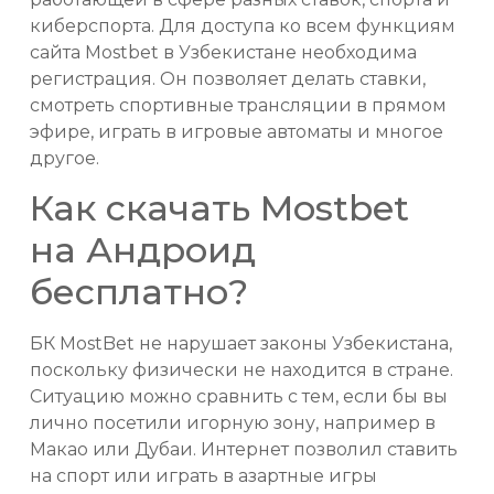
киберспорта. Для доступа ко всем функциям
сайта Mostbet в Узбекистане необходима
регистрация. Он позволяет делать ставки,
смотреть спортивные трансляции в прямом
эфире, играть в игровые автоматы и многое
другое.
Как скачать Mostbet
на Андроид
бесплатно?
БК MostBet не нарушает законы Узбекистана,
поскольку физически не находится в стране.
Ситуацию можно сравнить с тем, если бы вы
лично посетили игорную зону, например в
Макао или Дубаи. Интернет позволил ставить
на спорт или играть в азартные игры