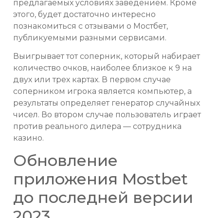
предлагаемых условиях заведением. Кроме
этого, будет достаточно интересно
познакомиться с отзывами о Мостбет,
публикуемыми разными сервисами.
Выигрывает тот соперник, который набирает
количество очков, наиболее близкое к 9 на
двух или трех картах. В первом случае
соперником игрока является компьютер, а
результаты определяет генератор случайных
чисел. Во втором случае пользователь играет
против реального дилера — сотрудника
казино.
Обновление
приложения Mostbet
до последней версии
2023