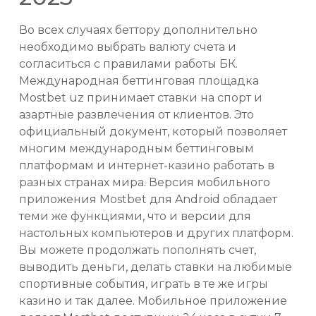
Во всех случаях беттору дополнительно
необходимо выбрать валюту счета и
согласиться с правилами работы БК.
Международная беттинговая площадка
Mostbet uz принимает ставки на спорт и
азартные развлечения от клиентов. Это
официальный документ, который позволяет
многим международным беттинговым
платформам и интернет-казино работать в
разных странах мира. Версия мобильного
приложения Mostbet для Android обладает
теми же функциями, что и версии для
настольных компьютеров и других платформ.
Вы можете продолжать пополнять счет,
выводить деньги, делать ставки на любимые
спортивные события, играть в те же игры
казино и так далее. Мобильное приложение