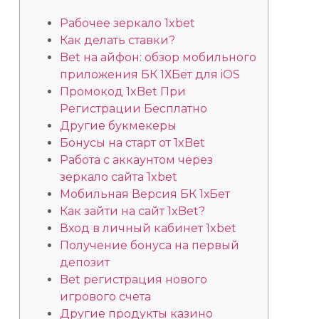
Рабочее зеркало 1xbet
Как делать ставки?
Bet на айфон: обзор мобильного
приложения БК 1ХБет для iOS
Промокод 1xBet При
Регистрации Бесплатно
Другие букмекеры
Бонусы на старт от 1xBet
Работа с аккаунтом через
зеркало сайта 1xbet
Мобильная Версия БК 1хБет
Как зайти на сайт 1xBet?
Вход в личный кабинет 1xbet
Получение бонуса на первый
депозит
Bet регистрация нового
игрового счета
Другие продукты казино