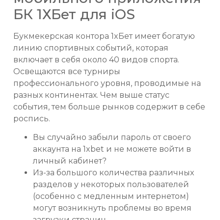
БК 1ХБет для iOS
Букмекерская контора 1xБет имеет богатую
линию спортивных событий, которая
включает в себя около 40 видов спорта.
Освещаются все турниры
профессионального уровня, проводимые на
разных континентах. Чем выше статус
события, тем больше рынков содержит в себе
роспись.
Вы случайно забыли пароль от своего
аккаунта на 1xbet и не можете войти в
личный кабинет?
Из-за большого количества различных
разделов у некоторых пользователей
(особенно с медленным интернетом)
могут возникнуть проблемы во время
загрузки страниц.