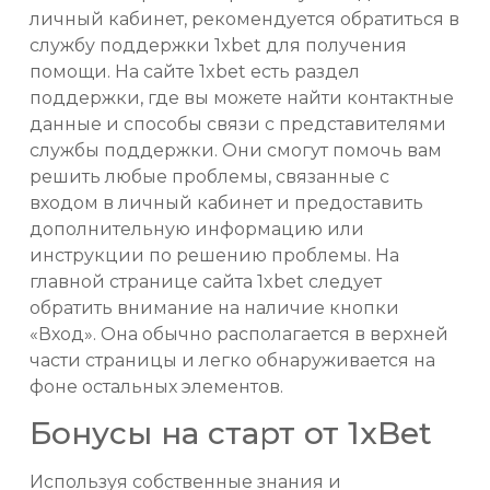
личный кабинет, рекомендуется обратиться в
службу поддержки 1xbet для получения
помощи. На сайте 1xbet есть раздел
поддержки, где вы можете найти контактные
данные и способы связи с представителями
службы поддержки. Они смогут помочь вам
решить любые проблемы, связанные с
входом в личный кабинет и предоставить
дополнительную информацию или
инструкции по решению проблемы. На
главной странице сайта 1xbet следует
обратить внимание на наличие кнопки
«Вход». Она обычно располагается в верхней
части страницы и легко обнаруживается на
фоне остальных элементов.
Бонусы на старт от 1xBet
Используя собственные знания и