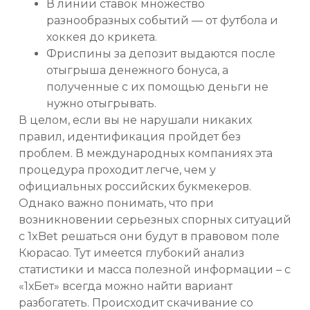
В линии ставок множество
разнообразных событий — от футбола и
хоккея до крикета.
Фриспины за депозит выдаются после
отыгрыша денежного бонуса, а
полученные с их помощью деньги не
нужно отыгрывать.
В целом, если вы не нарушали никаких
правил, идентификация пройдет без
проблем. В международных компаниях эта
процедура проходит легче, чем у
официальных российских букмекеров.
Однако важно понимать, что при
возникновении серьезных спорных ситуаций
с 1xBet решаться они будут в правовом поле
Кюрасао. Тут имеется глубокий анализ
статистики и масса полезной информации – с
«1хБет» всегда можно найти вариант
разбогатеть. Происходит скачивание со