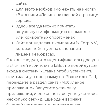
сайт».
Для этого необходимо нажать на кнопку
«Вход» или «Логин» на главной странице
зеркала.
Здесь всегда можно почитать
актуальную информацию о командах
или конкретных спортсменах.
Сайт принадлежит компании 1x Corp N.V.,
которая действует на основании
лицензии Кюрасао.
Отсюда следует, что идентификаторы доступа
в «Личный кабинет» на 1xBet не подойдут для
входа в систему 1хСтавка. Чтобы установить
официальную программу на iPhone или iPad,
перейдите в раздел сайта «Мобильное
приложение». Запустите установку
приложения, и оно станет доступно уже через
несколько секунд. Еще один вариант
быстрой регистрации подразумевает