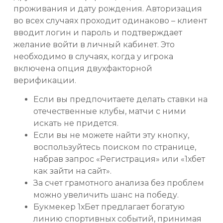
проживания и дату рождения. Авторизация
во всех случаях проходит одинаково – клиент
вводит логин и пароль и подтверждает
желание войти в личный кабинет. Это
необходимо в случаях, когда у игрока
включена опция двухфакторной
верификации.
Если вы предпочитаете делать ставки на
отечественные клубы, матчи с ними
искать не придется.
Если вы не можете найти эту кнопку,
воспользуйтесь поиском по странице,
набрав запрос «Регистрация» или «1хбет
как зайти на сайт».
За счет грамотного анализа без проблем
можно увеличить шанс на победу.
Букмекер 1хБет предлагает богатую
линию спортивных событий, принимая