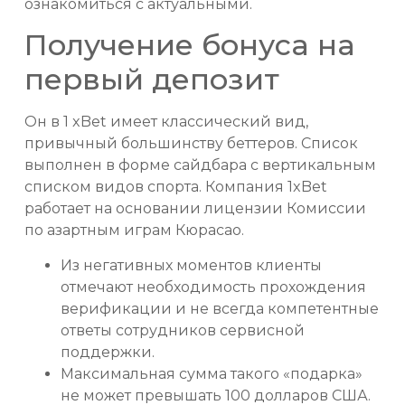
ознакомиться с актуальными.
Получение бонуса на
первый депозит
Он в 1 xBet имеет классический вид,
привычный большинству беттеров. Список
выполнен в форме сайдбара с вертикальным
списком видов спорта. Компания 1xBet
работает на основании лицензии Комиссии
по азартным играм Кюрасао.
Из негативных моментов клиенты
отмечают необходимость прохождения
верификации и не всегда компетентные
ответы сотрудников сервисной
поддержки.
Максимальная сумма такого «подарка»
не может превышать 100 долларов США.