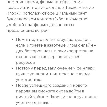
поменяв время, формат отображения
коэффициентов и так далее. Также многие
игроки используют официальный сайт
букмекерской конторы 1хбет в качестве
удобной платформы для анализа
предстоящих встреч.
Помните, что вы не нарушаете закон,
если играете в азартные игры онлайн –
для бетторов нет никаких запретов на
использование зеркальных веб-
ресурсов.
Поэтому перед заключением финпари
лучше установить индекс по своему
усмотрению.
После успешного создания нового
пароля вы сможете снова войти в
личный кабинет 1xbet, используя новые
учетные данные.