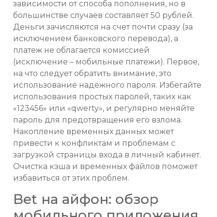
зависимости от способа пополнения, но в
большинстве случаев составляет 50 рублей.
Деньги зачисляются на счет почти сразу (за
исключением банковского перевода), а
платеж не облагается комиссией
(исключение – мобильные платежи). Первое,
на что следует обратить внимание, это
использование надежного пароля. Избегайте
использования простых паролей, таких как
«123456» или «qwerty», и регулярно меняйте
пароль для предотвращения его взлома.
Накопление временных данных может
привести к конфликтам и проблемам с
загрузкой страницы входа в личный кабинет.
Очистка кэша и временных файлов поможет
избавиться от этих проблем.
Bet на айфон: обзор
мобильного приложения